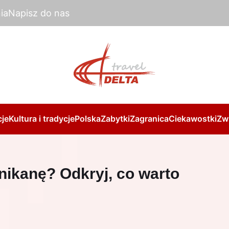
ia
Napisz do nas
je
Kultura i tradycje
Polska
Zabytki
Zagranica
Ciekawostki
Zw
nikanę? Odkryj, co warto