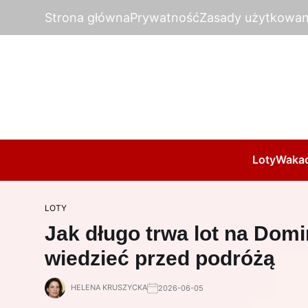
Strona główna
Prywatność
Zasady użytkowan
Loty
Wakac
LOTY
Jak długo trwa lot na Domi
wiedzieć przed podróżą
HELENA KRUSZYCKA
2026-06-05