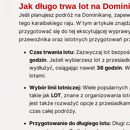
Jak długo trwa lot na Domin
Jeśli planujesz podróż na Dominikanę, zapewn
tego karaibskiego raju. W tym artykule znaj
przygotować się do tej ekscytującej wyprawy
przewoźnika oraz istotnych przygotowań pr
Czas trwania lotu:
Zazwyczaj lot bezpośr
godzin
. Jeżeli wybierzesz lot z przesia
wydłużyć, osiągając nawet
36 godzin
. W
lotami.
Wybór linii lotniczej:
Wiele popularnych 
takie jak
LOT
, znane z organizowania lo
jest także rozważyć opcje z przesiadkami
czas całej podróży.
Przygotowanie do długiego lotu:
Długi 