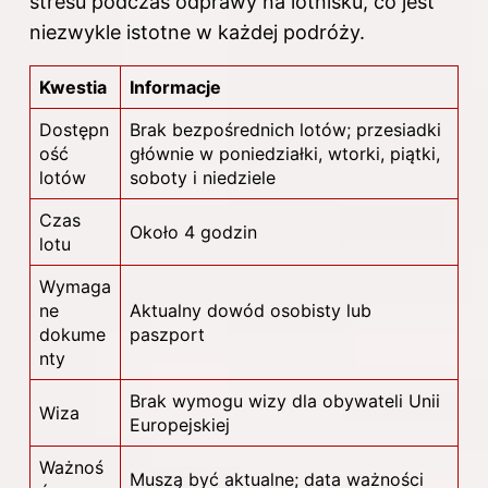
stresu podczas odprawy na lotnisku, co jest
niezwykle istotne w każdej podróży.
Kwestia
Informacje
Dostępn
Brak bezpośrednich lotów; przesiadki
ość
głównie w poniedziałki, wtorki, piątki,
lotów
soboty i niedziele
Czas
Około 4 godzin
lotu
Wymaga
ne
Aktualny dowód osobisty lub
dokume
paszport
nty
Brak wymogu wizy dla obywateli Unii
Wiza
Europejskiej
Ważnoś
Muszą być aktualne; data ważności