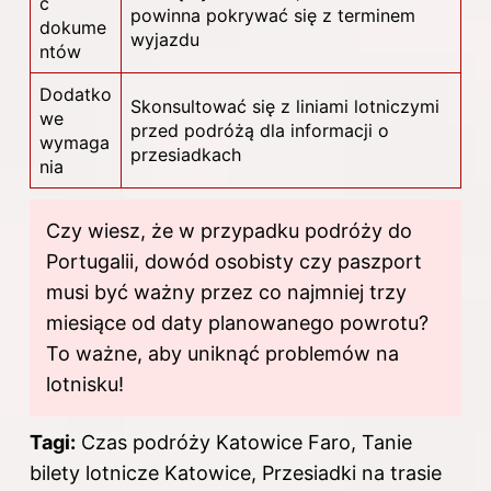
ć
powinna pokrywać się z terminem
dokume
wyjazdu
ntów
Dodatko
Skonsultować się z liniami lotniczymi
we
przed podróżą dla informacji o
wymaga
przesiadkach
nia
Czy wiesz, że w przypadku podróży do
Portugalii, dowód osobisty czy paszport
musi być ważny przez co najmniej trzy
miesiące od daty planowanego powrotu?
To ważne, aby uniknąć problemów na
lotnisku!
Tagi:
Czas podróży Katowice Faro, Tanie
bilety lotnicze Katowice, Przesiadki na trasie