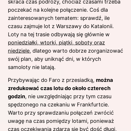
skraca czas podróży, chociaż czasami trzeba
poczekać na kolejne połączenie. Coś dla
zainteresowanych tematem: sprawdź,
ile
czasu zajmuje lot z Warszawy do Katalonii
.
Loty na tej trasie odbywają się głównie w
poniedziałki, wtorki, piątki, soboty oraz
niedziele
, dlatego warto dobrze zorganizować
swój plan, aby uniknąć dni, w których
samoloty nie latają.
Przybywając do Faro z przesiadką,
można
zredukować czas lotu do około czterech
godzin
, nie uwzględniając przy tym czasu
spędzonego na czekaniu w Frankfurtcie.
Warto przy sprawdzaniu połączeń zwrócić
uwagę na czas pomiędzy lotami, ponieważ
czas oczekiwania zdarza się być dość długi,