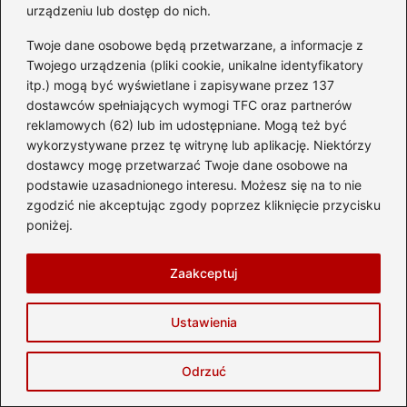
urządzeniu lub dostęp do nich.
Zwiedzanie
Twoje dane osobowe będą przetwarzane, a informacje z
Twojego urządzenia (pliki cookie, unikalne identyfikatory
Odkryj niezapomniane
itp.) mogą być wyświetlane i zapisywane przez 137
atrakcje w Małopolsce,
dostawców spełniających wymogi TFC oraz partnerów
które musisz zobaczyć
reklamowych (62) lub im udostępniane. Mogą też być
wykorzystywane przez tę witrynę lub aplikację. Niektórzy
dostawcy mogę przetwarzać Twoje dane osobowe na
podstawie uzasadnionego interesu. Możesz się na to nie
Jak dotrzeć z centrum do
zgodzić nie akceptując zgody poprzez kliknięcie przycisku
Westerplatte? Przewodnik
poniżej.
po najłatwiejszych trasach
Zaakceptuj
Ustawienia
Odkryj świat: Jak wjechać
na street view i zwiedzać
Odrzuć
zdalnie