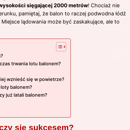
wysokości sięgającej 2000 metrów
! Chociaż nie
runku, pamiętaj, że balon to raczej podwodna łódź
. Miejsce lądowania może być zaskakujące, ale to
m?
czas trwania lotu balonem?
iej wznieść się w powietrze?
a loty balonem?
y już latali balonem?
ńczy się sukcesem?