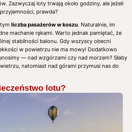
. Zazwyczaj loty trwają około godziny, ale jeżeli
j przyjemności, prawda?
w tym
liczba pasażerów w koszu
. Naturalnie, im
odne machanie rękami. Warto jednak pamiętać, że
nej stabilności balonu. Gdy wszyscy obecni
 lekkości w powietrzu nie ma mowy! Dodatkowo
się unosimy — nad wzgórzami czy nad morzem? Słaby
ietrzu, natomiast nad górami przymusi nas do
ieczeństwo lotu?