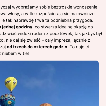
zwyczaj wyobrażamy sobie beztroskie wznoszenie
ewa włosy, a w tle rozpościerają się malownicze
 ile tak naprawdę trwa ta podniebna przygoda.
o jednej godziny
, co stwarza idealną okazję do
dziwiać widoki rodem z pocztówek, tak jakbyś był
, nie daj się zwieść – cały impreza, łącznie z
czaj
od trzech do czterech godzin
. To daje ci
z niebem w tle!