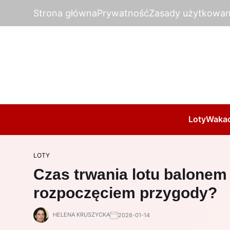
Strona główna
Prywatność
Zasady użytkowan
Loty
Wakac
LOTY
Czas trwania lotu balonem
rozpoczęciem przygody?
HELENA KRUSZYCKA
2026-01-14