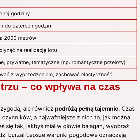
ednej godziny
ch do czterech godzin
ca 2000 metrów
łynąć na realizację lotu
ne, prywatne, tematyczne (np. romantyczne przeloty)
wać z wyprzedzeniem, zachować elastyczność
trzu – co wpływa na czas
przygodą, ale również
podróżą pełną tajemnic
. Czas
u czynników, a najważniejsze z nich to, jak można
eś się tak, jakbyś miał w głowie bałagan, wyobraź
odzi burza! Lepsze warunki pogodowe oznaczają