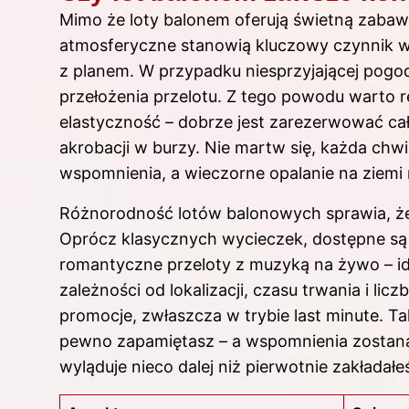
Mimo że loty balonem oferują świetną zabawę
atmosferyczne stanowią kluczowy czynnik wp
z planem. W przypadku niesprzyjającej pogo
przełożenia przelotu. Z tego powodu warto
elastyczność – dobrze jest zarezerwować ca
akrobacji w burzy. Nie martw się, każda chw
wspomnienia, a wieczorne opalanie na ziemi
Różnorodność lotów balonowych sprawia, ż
Oprócz klasycznych wycieczek, dostępne są 
romantyczne przeloty z muzyką na żywo – ide
zależności od lokalizacji, czasu trwania i l
promocje, zwłaszcza w trybie last minute. Ta
pewno zapamiętasz – a wspomnienia zostaną 
wyląduje nieco dalej niż pierwotnie zakładałe