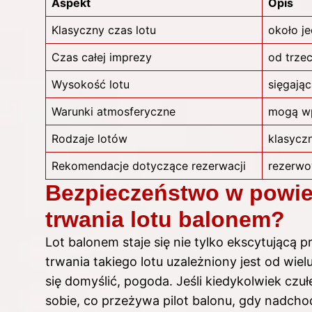
Aspekt
Opis
Klasyczny czas lotu
około j
Czas
całej imprezy
od trze
Wysokość lotu
sięgają
Warunki atmosferyczne
mogą wp
Rodzaje lotów
klasycz
Rekomendacje dotyczące rezerwacji
rezerwo
Bezpieczeństwo w powie
trwania lotu balonem?
Lot balonem staje się nie tylko ekscytującą 
trwania takiego lotu uzależniony jest od wiel
się domyślić, pogoda. Jeśli kiedykolwiek czuł
sobie, co przeżywa pilot balonu, gdy nadch