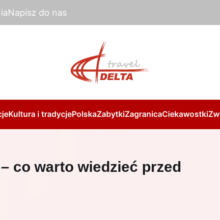
ia
Napisz do nas
je
Kultura i tradycje
Polska
Zabytki
Zagranica
Ciekawostki
Zw
 – co warto wiedzieć przed