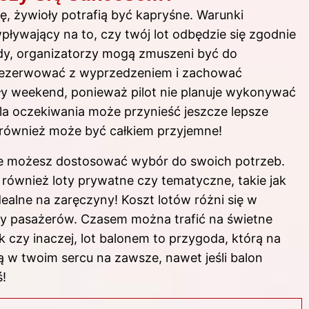
, żywioły potrafią być kapryśne. Warunki
ływający na to, czy twój lot odbędzie się zgodnie
dy, organizatorzy mogą zmuszeni być do
 rezerwować z wyprzedzeniem i zachować
ły weekend, ponieważ pilot nie planuje wykonywać
ila oczekiwania może przynieść jeszcze lepsze
 również może być całkiem przyjemne!
e możesz dostosować wybór do swoich potrzeb.
również loty prywatne czy tematyczne, takie jak
alne na zaręczyny! Koszt lotów różni się w
iczby pasażerów. Czasem można trafić na świetne
k czy inaczej, lot balonem to przygoda, którą na
w twoim sercu na zawsze, nawet jeśli balon
ś!