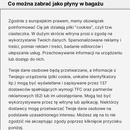
Co można zabrać jako płyny w bagażu
podręcznym?
Zgodnie z europejskim prawem, mamy obowiązek
Do bagażu podręcznego można zabrać
poinformować Cię jak działają pliki "cookies", czyli tzw.
maksymalnie 1 litr płynów, a każdy pojemnik nie
ciasteczka. W dużym skrócie witryna prosi o zgodę na
wykorzystanie Twoich danych. Spersonalizowane reklamy i
może przekraczać 100 ml. Pamiętaj, że
treści, pomiar reklam i treści, badanie odbiorców i
kosmetyki i napoje muszą być pakowane
ulepszanie usług. Przechowywanie informacji na urządzeniu
zgodnie z tymi zasadami, aby uniknąć
lub dostęp do nich.
problemów podczas kontroli.
Twoje dane osobowe będą przetwarzane, a informacje z
Twojego urządzenia (pliki cookie, unikalne identyfikatory
Czy mogę zabrać leki w
bagażu podręcznym
?
itp.) mogą być wyświetlane i zapisywane przez 137
dostawców spełniających wymogi TFC oraz partnerów
Tak, leki można zabrać w bagażu podręcznym,
reklamowych (62) lub im udostępniane. Mogą też być
ale płynne leki muszą być w pojemnikach do 100
wykorzystywane przez tę witrynę lub aplikację. Niektórzy
ml. W przypadku większych ilości leków na
dostawcy mogę przetwarzać Twoje dane osobowe na
receptę, konieczne jest zgłoszenie ich przy
podstawie uzasadnionego interesu. Możesz się na to nie
zgodzić nie akceptując zgody poprzez kliknięcie przycisku
kontroli bezpieczeństwa.
poniżej.