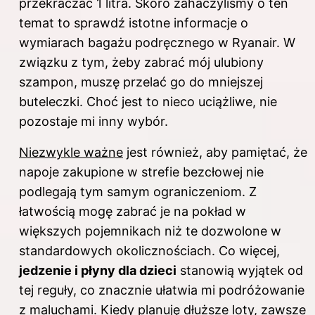
przekraczać 1 litra. Skoro zahaczyliśmy o ten
temat to sprawdź
istotne informacje o
wymiarach bagażu podręcznego w Ryanair
. W
związku z tym, żeby zabrać mój ulubiony
szampon, muszę przelać go do mniejszej
buteleczki. Choć jest to nieco uciążliwe, nie
pozostaje mi inny wybór.
Niezwykle ważne
jest również, aby pamiętać, że
napoje zakupione w strefie bezcłowej nie
podlegają tym samym ograniczeniom. Z
łatwością mogę zabrać je na pokład w
większych pojemnikach niż te dozwolone w
standardowych okolicznościach. Co więcej,
jedzenie i płyny dla dzieci
stanowią wyjątek od
tej reguły, co znacznie ułatwia mi podróżowanie
z maluchami. Kiedy planuję dłuższe loty, zawsze