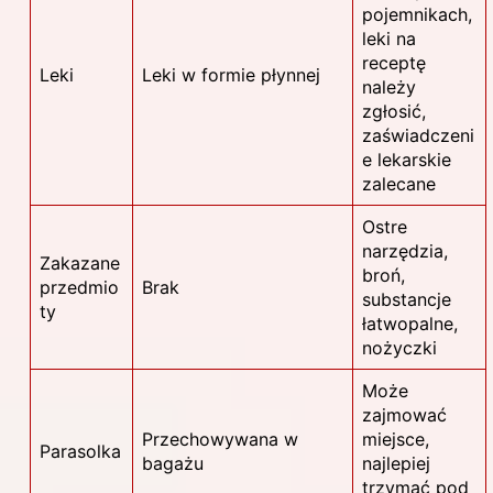
pojemnikach,
leki na
receptę
Leki
Leki w formie płynnej
należy
zgłosić,
zaświadczeni
e lekarskie
zalecane
Ostre
narzędzia,
Zakazane
broń,
przedmio
Brak
substancje
ty
łatwopalne,
nożyczki
Może
zajmować
Przechowywana w
miejsce,
Parasolka
bagażu
najlepiej
trzymać pod