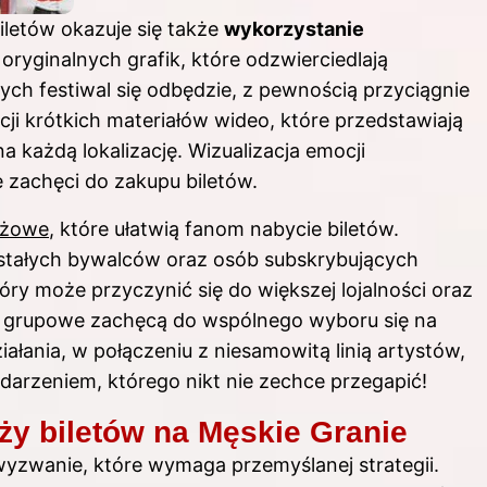
letów okazuje się także
wykorzystanie
 oryginalnych grafik, które odzwierciedlają
ch festiwal się odbędzie, z pewnością przyciągnie
 krótkich materiałów wideo, które przedstawiają
a każdą lokalizację. Wizualizacja emocji
zachęci do zakupu biletów.
ażowe
, które ułatwią fanom nabycie biletów.
stałych bywalców oraz osób subskrybujących
óry może przyczynić się do większej lojalności oraz
 grupowe zachęcą do wspólnego wyboru się na
iałania, w połączeniu z niesamowitą linią artystów,
ydarzeniem, którego nikt nie zechce przegapić!
ży biletów na Męskie Granie
wyzwanie, które wymaga przemyślanej strategii.