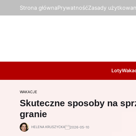
Strona główna
Prywatność
Zasady użytkowan
Loty
Wakac
WAKACJE
Skuteczne sposoby na spr
granie
HELENA KRUSZYCKA
2026-05-10