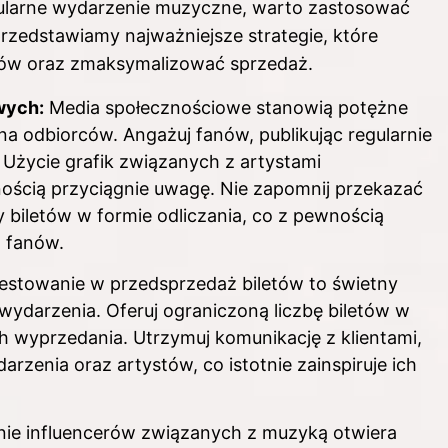
pularne wydarzenie muzyczne, warto zastosować
rzedstawiamy najważniejsze strategie, które
ków oraz zmaksymalizować sprzedaż.
wych:
Media społecznościowe stanowią potężne
na odbiorców. Angażuj fanów, publikując regularnie
. Użycie grafik związanych z artystami
ością przyciągnie uwagę. Nie zapomnij przekazać
y biletów w formie odliczania, co z pewnością
d fanów.
stowanie w przedsprzedaż biletów to świetny
wydarzenia. Oferuj ograniczoną liczbę biletów w
ch wyprzedania. Utrzymuj komunikację z klientami,
rzenia oraz artystów, co istotnie zainspiruje ich
e influencerów związanych z muzyką otwiera