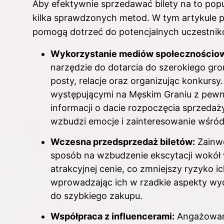
Aby efektywnie sprzedawać bilety na to po
kilka sprawdzonych metod. W tym artykule p
pomogą dotrzeć do potencjalnych uczestni
Wykorzystanie mediów społecznościo
narzędzie do dotarcia do szerokiego gro
posty, relacje oraz organizując konkursy
występującymi na Męskim Graniu z pewn
informacji o dacie rozpoczęcia sprzedaż
wzbudzi emocje i zainteresowanie wśró
Wczesna przedsprzedaż biletów:
Zainwe
sposób na wzbudzenie ekscytacji wokół 
atrakcyjnej cenie, co zmniejszy ryzyko i
wprowadzając ich w rzadkie aspekty wyda
do szybkiego zakupu.
Współpraca z influencerami:
Angażowani