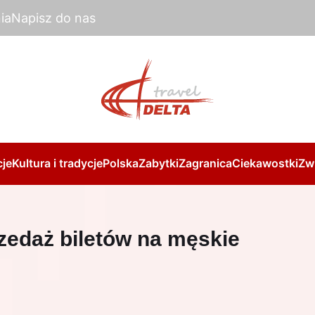
ia
Napisz do nas
je
Kultura i tradycje
Polska
Zabytki
Zagranica
Ciekawostki
Zw
zedaż biletów na męskie