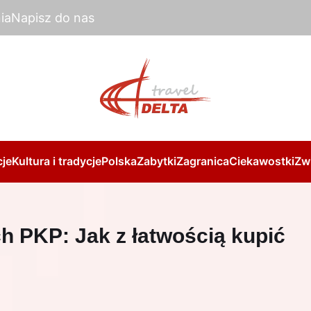
ia
Napisz do nas
je
Kultura i tradycje
Polska
Zabytki
Zagranica
Ciekawostki
Zw
h PKP: Jak z łatwością kupić