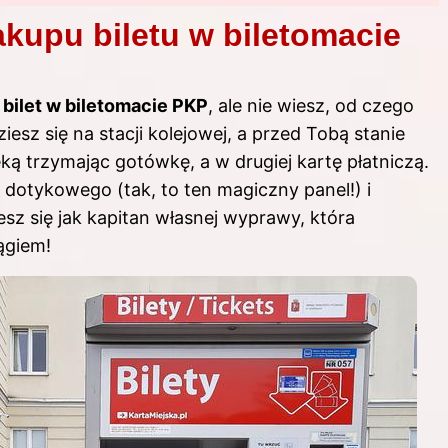
akupu biletu w biletomacie
ć
bilet w biletomacie PKP
, ale nie wiesz, od czego
esz się na stacji kolejowej, a przed Tobą stanie
ęką trzymając gotówkę, a w drugiej kartę płatniczą.
 dotykowego (tak, to ten magiczny panel!) i
esz się jak kapitan własnej wyprawy, która
ągiem!