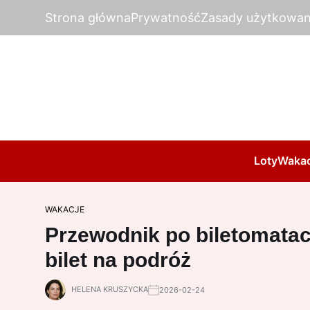
Strona główna
Prywatność
Zasady użytkowan
Loty
Wakac
WAKACJE
Przewodnik po biletomatac
bilet na podróż
HELENA KRUSZYCKA
2026-02-24