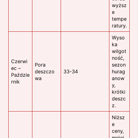
wyższ
e
tempe
ratury.
Wyso
ka
wilgot
ność,
Czerwi
Pora
sezon
ec –
deszczo
33-34
hurag
Paździe
wa
anow
rnik
y,
krótki
deszc
z.
Niższ
e
ceny,
mniej