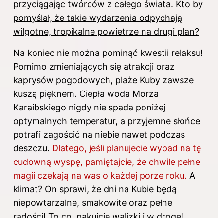
przyciągając twórców z całego świata.
Kto by
pomyślał, że takie wydarzenia odpychają
wilgotne, tropikalne powietrze na drugi plan?
Na koniec nie można pominąć kwestii relaksu!
Pomimo zmieniających się atrakcji oraz
kaprysów pogodowych, plaże Kuby zawsze
kuszą pięknem. Ciepła woda Morza
Karaibskiego nigdy nie spada poniżej
optymalnych temperatur, a przyjemne słońce
potrafi zagościć na niebie nawet podczas
deszczu.
Dlatego, jeśli planujecie wypad na tę
cudowną wyspę, pamiętajcie, że chwile pełne
magii czekają na was o każdej porze roku.
A
klimat? On sprawi, że dni na Kubie będą
niepowtarzalne, smakowite oraz pełne
radości! To co, pakujcie walizki i w drogę!