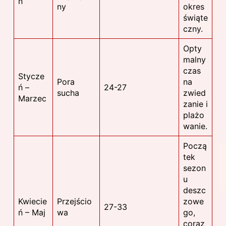
ń
ny
okres
świąte
czny.
Opty
malny
czas
Stycze
Pora
na
ń –
24-27
sucha
zwied
Marzec
zanie i
plażo
wanie.
Począ
tek
sezon
u
deszc
Kwiecie
Przejścio
zowe
27-33
ń – Maj
wa
go,
coraz