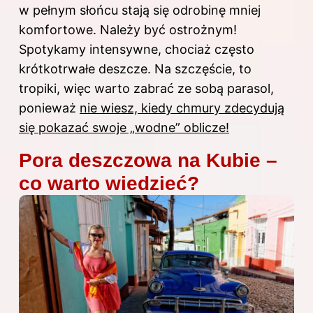
w pełnym słońcu stają się odrobinę mniej
komfortowe. Należy być ostrożnym!
Spotykamy intensywne, chociaż często
krótkotrwałe deszcze. Na szczęście, to
tropiki, więc warto zabrać ze sobą parasol,
ponieważ
nie wiesz, kiedy chmury zdecydują
się pokazać swoje „wodne” oblicze!
Pora deszczowa na Kubie –
co warto wiedzieć?