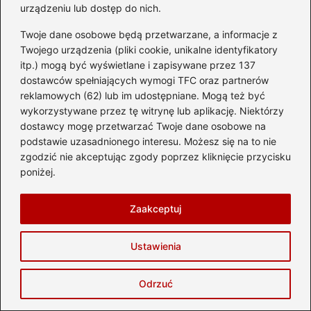
podróżować, by cieszyć się jego
urządzeniu lub dostęp do nich.
klimatem?
Twoje dane osobowe będą przetwarzane, a informacje z
Jak łatwo dojechać z lotniska w
Twojego urządzenia (pliki cookie, unikalne identyfikatory
itp.) mogą być wyświetlane i zapisywane przez 137
Madrycie do centrum miasta?
dostawców spełniających wymogi TFC oraz partnerów
reklamowych (62) lub im udostępniane. Mogą też być
Kiedy najlepiej odwiedzić Wietnam
wykorzystywane przez tę witrynę lub aplikację. Niektórzy
Środkowy? Przewodnik po idealnym
dostawcy mogę przetwarzać Twoje dane osobowe na
czasie na podróż
podstawie uzasadnionego interesu. Możesz się na to nie
zgodzić nie akceptując zgody poprzez kliknięcie przycisku
Odkryj niezwykłe atrakcje turystyczne
poniżej.
we Włoszech, które zachwycą każdego
podróżnika
Zaakceptuj
Ustawienia
Kiedy jechać na Kubę
Odrzuć
Klimat tropikalny Kuby