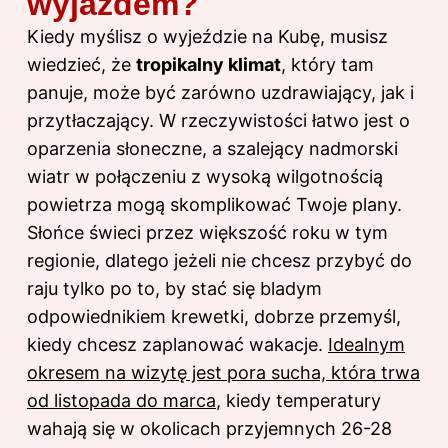
wyjazdem?
Kiedy myślisz o wyjeździe na Kubę, musisz
wiedzieć, że
tropikalny klimat
, który tam
panuje, może być zarówno uzdrawiający, jak i
przytłaczający. W rzeczywistości łatwo jest o
oparzenia słoneczne, a szalejący nadmorski
wiatr w połączeniu z wysoką wilgotnością
powietrza mogą skomplikować Twoje plany.
Słońce świeci przez większość roku w tym
regionie, dlatego jeżeli nie chcesz przybyć do
raju tylko po to, by stać się bladym
odpowiednikiem krewetki, dobrze przemyśl,
kiedy chcesz zaplanować wakacje.
Idealnym
okresem na wizytę jest pora sucha, która trwa
od listopada do marca
, kiedy temperatury
wahają się w okolicach przyjemnych 26-28