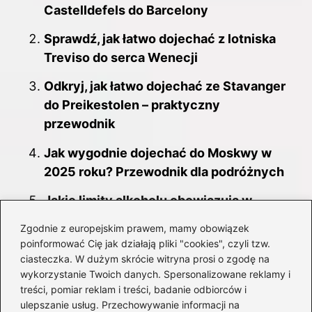
Castelldefels do Barcelony
Sprawdź, jak łatwo dojechać z lotniska
Treviso do serca Wenecji
Odkryj, jak łatwo dojechać ze Stavanger
do Preikestolen – praktyczny
przewodnik
Jak wygodnie dojechać do Moskwy w
2025 roku? Przewodnik dla podróżnych
Jakie limity alkoholu obowiązują w
Chorwacji w 2026 roku?
Zgodnie z europejskim prawem, mamy obowiązek
poinformować Cię jak działają pliki "cookies", czyli tzw.
Odkryj idealny czas na podróż do Nepalu
ciasteczka. W dużym skrócie witryna prosi o zgodę na
– klimat, który zachwyca
wykorzystanie Twoich danych. Spersonalizowane reklamy i
treści, pomiar reklam i treści, badanie odbiorców i
Odkrywając Peru: Kiedy najlepiej
ulepszanie usług. Przechowywanie informacji na