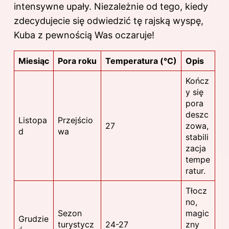
intensywne upały. Niezależnie od tego, kiedy
zdecydujecie się odwiedzić tę rajską wyspę,
Kuba z pewnością Was oczaruje!
Miesiąc
Pora roku
Temperatura (°C)
Opis
Kończ
y się
pora
deszc
Listopa
Przejścio
27
zowa,
d
wa
stabili
zacja
tempe
ratur.
Tłocz
no,
Sezon
magic
Grudzie
turystycz
24-27
zny