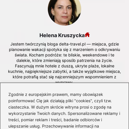
Helena Kruszycka
Jestem twórczynią bloga delta-travel.pl — miejsca, gdzie
planowanie wakacji spotyka się z marzeniem o odkrywaniu
świata. Kocham podróże: te bliskie, weekendowe i te
dalekie, które zmieniają sposób patrzenia na życie.
Fascynują mnie hotele z duszą, ukryte plaże, lokalne
kuchnie, najpiękniejsze zabytki, a także wyjątkowe miejsca,
które potrafią stać się najcenniejszym wspomnieniem z
wyprawy.
Na blogu dzielę się doświadczeniami z wypoczynku,
Zgodnie z europejskim prawem, mamy obowiązek
praktycznymi poradami, recenzjami hoteli, inspiracjami na
poinformować Cię jak działają pliki "cookies", czyli tzw.
kierunki podróży oraz wskazówkami dotyczącymi lotów,
ciasteczka. W dużym skrócie witryna prosi o zgodę na
organizacji wycieczek i zwiedzania. Lubię opisywać świat
wykorzystanie Twoich danych. Spersonalizowane reklamy i
oczami podróżnika, który nie tylko ogląda, ale chce
treści, pomiar reklam i treści, badanie odbiorców i
zrozumieć — ludzi, kraje, rytuały i historię, która buduje
tożsamość każdego miejsca.
ulepszanie usług. Przechowywanie informacji na