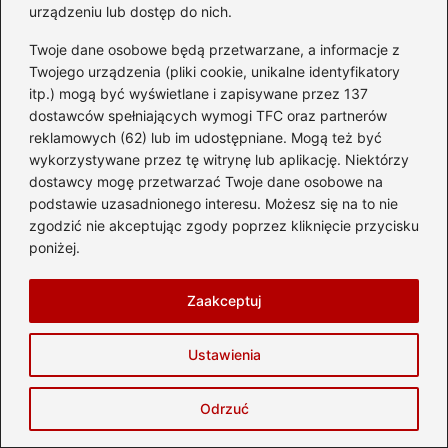
urządzeniu lub dostęp do nich.
Piszę dla tych, którzy szukają nie tylko destynacji, ale
przeżyć — śniadań na tarasie z widokiem, klimatycznych
Twoje dane osobowe będą przetwarzane, a informacje z
uliczek, zachodów słońca nad morzem, a czasem chwili
Twojego urządzenia (pliki cookie, unikalne identyfikatory
wytchnienia w najbliższym miasteczku. Wierzę, że podróże
itp.) mogą być wyświetlane i zapisywane przez 137
nie zaczynają się w dniu wylotu, lecz wtedy, gdy pojawia
dostawców spełniających wymogi TFC oraz partnerów
się pomysł — dlatego chcę inspirować, pomagać planować
i pokazywać, że świat jest znacznie bliżej, niż się wydaje.
reklamowych (62) lub im udostępniane. Mogą też być
wykorzystywane przez tę witrynę lub aplikację. Niektórzy
dostawcy mogę przetwarzać Twoje dane osobowe na
←
Jak dojechać do Myślenic? Przewodnik po
podstawie uzasadnionego interesu. Możesz się na to nie
najlepszych trasach i środkach transportu
zgodzić nie akceptując zgody poprzez kliknięcie przycisku
poniżej.
→
Jak długo trwa lot do Toronto? Odpowiadamy na
najważniejsze pytania
Zaakceptuj
Ustawienia
Dodaj komentarz
Odrzuć
Twój adres email nie zostanie opublikowany.
Wymagane pola są oznaczone
*