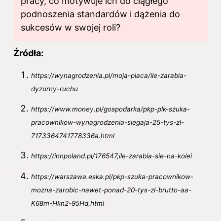
pracy, co motywuje ich do ciągłego
podnoszenia standardów i dążenia do
sukcesów w swojej roli?
Źródła:
https://wynagrodzenia.pl/moja-placa/ile-zarabia-
dyzurny-ruchu
https://www.money.pl/gospodarka/pkp-plk-szuka-
pracownikow-wynagrodzenia-siegaja-25-tys-zl-
7173364741778336a.html
https://innpoland.pl/176547,ile-zarabia-sie-na-kolei
https://warszawa.eska.pl/pkp-szuka-pracownikow-
mozna-zarobic-nawet-ponad-20-tys-zl-brutto-aa-
K68m-Hkn2-95Hd.html