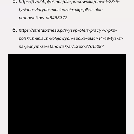
https://tvn24.pl/biznes/dla-pracownika/nawet-28-5-
tysiaca-zlotych-miesiecznie-pkp-plk-szuka-
pracownikow-st8483372
https://strefabiznesu.pl/wysyp-ofert-pracy-w-pkp-
polskich-liniach-kolejowych-spolka-placi-14-18-tys-zl-
na-jednym-ze-stanowisk/ar/c3p2-27615087