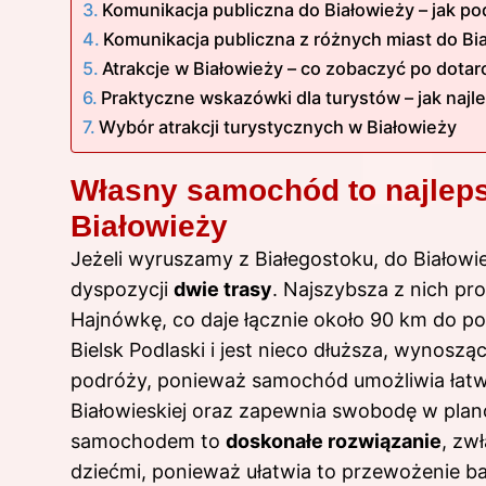
Komunikacja publiczna do Białowieży – jak 
Komunikacja publiczna z różnych miast do Bi
Atrakcje w Białowieży – co zobaczyć po dotar
Praktyczne wskazówki dla turystów – jak najl
Wybór atrakcji turystycznych w Białowieży
Własny samochód to najleps
Białowieży
Jeżeli wyruszamy z Białegostoku, do Białow
dyspozycji
dwie trasy
. Najszybsza z nich pr
Hajnówkę, co daje łącznie około 90 km do po
Bielsk Podlaski i jest nieco dłuższa, wynos
podróży, ponieważ samochód umożliwia łatwe
Białowieskiej oraz zapewnia swobodę w pla
samochodem to
doskonałe rozwiązanie
, zw
dziećmi, ponieważ ułatwia to przewożenie ba