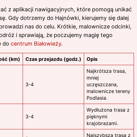
tać z aplikacji nawigacyjnych, które pomogą unikać
sę. Gdy dotrzemy do Hajnówki, kierujemy się dalej
rowadzi nas do celu. Krótkie, malownicze odcinki,
podróż i sprawiają, że poczujemy magię tego
ę do
centrum Białowieży
.
ość (km)
Czas przejazdu (godz.)
Opis
Najkrótsza trasa,
mniej
3-4
uczęszczana,
malownicze tereny
Podlasia.
Wydłużona trasa z
3-4
pięknymi
krajobrazami.
Najszybsza trasa z