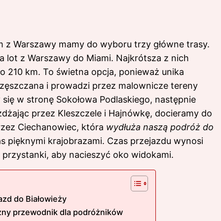
 z Warszawy mamy do wyboru trzy główne trasy.
wa lot z Warszawy do Miami
. Najkrótsza z nich
oło 210 km. To świetna opcja, ponieważ unika
uczęszczana i prowadzi przez malownicze tereny
 się w stronę Sokołowa Podlaskiego, następnie
żdżając przez Kleszczele i Hajnówkę, docieramy do
rzez Ciechanowiec, która
wydłuża naszą podróż do
as pięknymi krajobrazami. Czas przejazdu wynosi
 przystanki, aby nacieszyć oko widokami.
azd do Białowieży
czny przewodnik dla podróżników