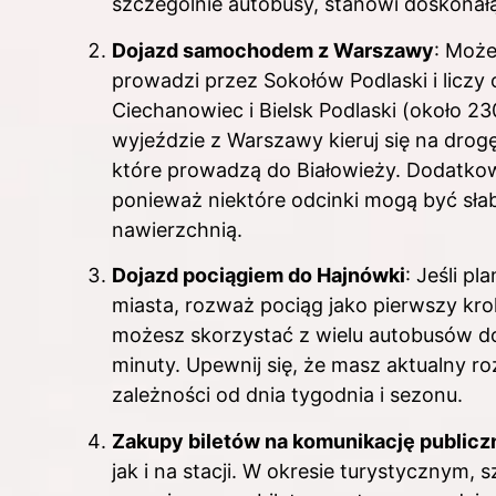
szczególnie autobusy, stanowi doskonałą
Dojazd samochodem z Warszawy
: Może
prowadzi przez Sokołów Podlaski i liczy 
Ciechanowiec i Bielsk Podlaski (około 2
wyjeździe z Warszawy kieruj się na drog
które prowadzą do Białowieży. Dodatko
ponieważ niektóre odcinki mogą być sł
nawierzchnią.
Dojazd pociągiem do Hajnówki
: Jeśli p
miasta, rozważ pociąg jako pierwszy krok
możesz skorzystać z wielu autobusów do
minuty. Upewnij się, że masz aktualny 
zależności od dnia tygodnia i sezonu.
Zakupy biletów na komunikację publicz
jak i na stacji. W okresie turystycznym,