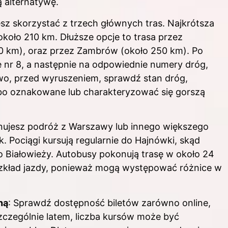
 alternatywę.
sz skorzystać z trzech głównych tras. Najkrótsza
około 210 km. Dłuższe opcje to trasa przez
30 km), oraz przez Zambrów (około 250 km). Po
ę nr 8, a następnie na odpowiednie numery dróg,
wo, przed wyruszeniem, sprawdź stan dróg,
abo oznakowane lub charakteryzować się gorszą
lanujesz podróż z Warszawy lub innego większego
. Pociągi kursują regularnie do Hajnówki, skąd
 Białowieży. Autobusy pokonują trasę w około 24
rozkład jazdy, ponieważ mogą występować różnice w
ną
: Sprawdź dostępność biletów zarówno online,
 szczególnie latem, liczba kursów może być