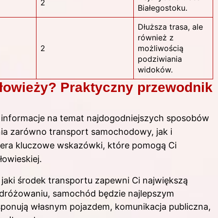
2
Białegostoku.
Dłuższa trasa, ale
również z
2
możliwością
podziwiania
widoków.
ałowieży? Praktyczny przewodnik
 informacje na temat najdogodniejszych sposobów
ia zarówno transport samochodowy, jak i
iera kluczowe wskazówki, które pomogą Ci
owieskiej.
 jaki środek transportu zapewni Ci największą
odróżowaniu, samochód będzie najlepszym
ysponują własnym pojazdem, komunikacja publiczna,