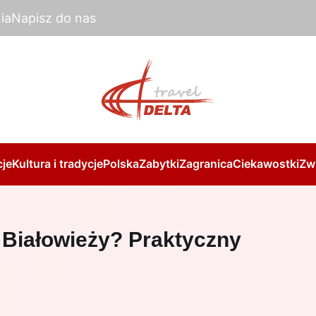
ia
Napisz do nas
je
Kultura i tradycje
Polska
Zabytki
Zagranica
Ciekawostki
Zw
 Białowieży? Praktyczny