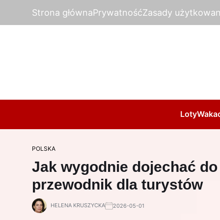
Strona główna
Prywatność
Zasady użytkowan
Loty
Wakac
POLSKA
Jak wygodnie dojechać do
przewodnik dla turystów
HELENA KRUSZYCKA
2026-05-01