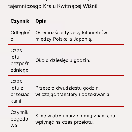
tajemniczego Kraju Kwitnącej Wiśni!
Czynnik
Opis
Odległoś
Osiemnaście tysięcy kilometrów
ć
między Polską a Japonią.
Czas
lotu
Około dziesięciu godzin.
bezpośr
edniego
Czas
lotu z
Przeszło dwudziestu godzin,
przesiad
wliczając transfery i oczekiwania.
kami
Czynniki
Silne wiatry i burze mogą znacząco
pogodo
wpłynąć na czas przelotu.
we