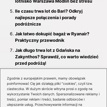
lotnisko Warszawa Modlin bez stresu
Ile czasu trwa lot do Bari? Odkryj
najlepsze połączenia i porady
podróżnicze
Jak łatwo dokupić bagaż w Ryanair?
Praktyczny przewodnik
Jak długo trwa lot z Gdańska na
Zakynthos? Sprawdź, co warto wiedzieć
przed podróżą!
Jak długo trwa lot z Polski do Włoch?
Zgodnie z europejskim prawem, mamy obowiązek
Sprawdź, co warto wiedzieć!
poinformować Cię jak działają pliki "cookies", czyli tzw.
ciasteczka. W dużym skrócie witryna prosi o zgodę na
Jakie są limity przewozu papierosów w
wykorzystanie Twoich danych. Spersonalizowane reklamy i
samolocie?
treści, pomiar reklam i treści, badanie odbiorców i
ulepszanie usług. Przechowywanie informacji na
Jak długo trwa lot z Polski na