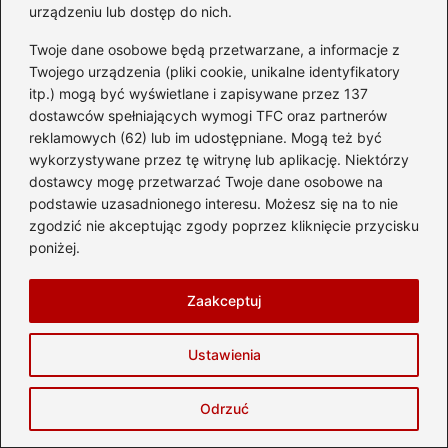
urządzeniu lub dostęp do nich.
Dominikanę? Sprawdź, co warto
wiedzieć!
Twoje dane osobowe będą przetwarzane, a informacje z
Twojego urządzenia (pliki cookie, unikalne identyfikatory
itp.) mogą być wyświetlane i zapisywane przez 137
dostawców spełniających wymogi TFC oraz partnerów
reklamowych (62) lub im udostępniane. Mogą też być
wykorzystywane przez tę witrynę lub aplikację. Niektórzy
dostawcy mogę przetwarzać Twoje dane osobowe na
podstawie uzasadnionego interesu. Możesz się na to nie
zgodzić nie akceptując zgody poprzez kliknięcie przycisku
poniżej.
Helena Kruszycka
Jestem twórczynią bloga delta-travel.pl — miejsca, gdzie
Zaakceptuj
planowanie wakacji spotyka się z marzeniem o odkrywaniu
świata. Kocham podróże: te bliskie, weekendowe i te
dalekie, które zmieniają sposób patrzenia na życie.
Ustawienia
Fascynują mnie hotele z duszą, ukryte plaże, lokalne
kuchnie, najpiękniejsze zabytki, a także wyjątkowe miejsca,
Odrzuć
które potrafią stać się najcenniejszym wspomnieniem z
wyprawy.