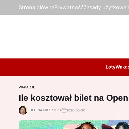
Strona główna
Prywatność
Zasady użytkowan
Loty
Wakac
WAKACJE
Ile kosztował bilet na Open
HELENA KRUSZYCKA
2026-05-30