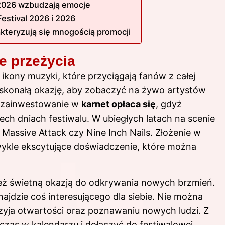
 2026 wzbudzają emocje
Festival 2026 i 2026
akteryzują się mnogością promocji
e przeżycia
 ikony muzyki, które przyciągają fanów z całej
oskonałą okazję, aby zobaczyć na żywo artystów
o zainwestowanie w
karnet opłaca się
, gdyż
ch dniach festiwalu. W ubiegłych latach na scenie
 Massive Attack czy Nine Inch Nails. Złożenie w
ykle ekscytujące doświadczenie, które można
nież świetną okazją do odkrywania nowych brzmień.
jdzie coś interesującego dla siebie. Nie można
zyja otwartości oraz poznawaniu nowych ludzi. Z
zas w kalendarzu i dołączyć do festiwalowej