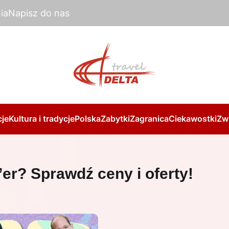
ia
Napisz do nas
je
Kultura i tradycje
Polska
Zabytki
Zagranica
Ciekawostki
Zw
’er? Sprawdź ceny i oferty!