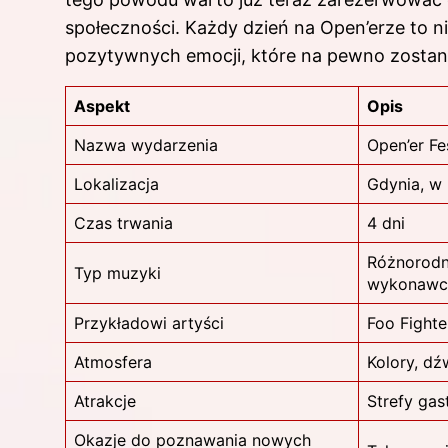
społeczności. Każdy dzień na Open’erze to n
pozytywnych emocji, które na pewno zostaną
Aspekt
Opis
Nazwa wydarzenia
Open’er Fe
Lokalizacja
Gdynia, w 
Czas trwania
4 dni
Różnorodne
Typ muzyki
wykonawc
Przykładowi artyści
Foo Fighte
Atmosfera
Kolory, d
Atrakcje
Strefy gas
Okazje do poznawania nowych