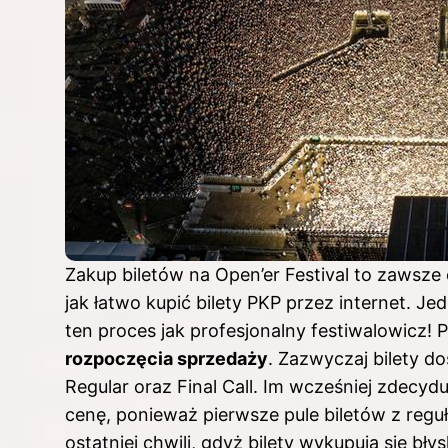
Zakup biletów na Open’er Festival to zawsze
jak łatwo kupić bilety PKP przez internet
. Je
ten proces jak profesjonalny festiwalowicz!
rozpoczęcia sprzedaży
. Zazwyczaj bilety do
Regular oraz Final Call. Im wcześniej zdecyd
cenę, ponieważ pierwsze pule biletów z reguł
ostatniej chwili, gdyż bilety wykupują się bły