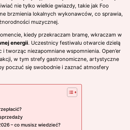
wiać nie tylko wielkie gwiazdy, takie jak Foo
sne brzmienia lokalnych wykonawców, co sprawia,
óżnorodności muzycznej.
momencie, kiedy przekraczam bramę, wkraczam w
nej energii
. Uczestnicy festiwalu otwarcie dzielą
ąc i tworząc niezapomniane wspomnienia. Open’er
rakcji, w tym strefy gastronomiczne, artystyczne
, by poczuć się swobodnie i zaznać atmosfery
rzepłacić?
 sprzedaży
2026 – co musisz wiedzieć?