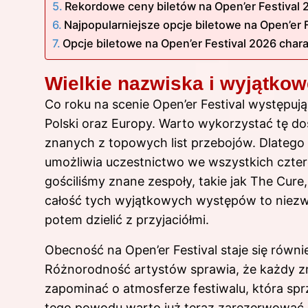
Rekordowe ceny biletów na Open’er Festival
Najpopularniejsze opcje biletowe na Open’er 
Opcje biletowe na Open’er Festival 2026 char
Wielkie nazwiska i wyjątkow
Co roku na scenie Open’er Festival występują
Polski oraz Europy. Warto wykorzystać tę d
znanych z topowych list przebojów. Dlateg
umożliwia uczestnictwo we wszystkich cztere
gościliśmy znane zespoły, takie jak The Cure,
całość tych wyjątkowych występów to niezw
potem dzielić z przyjaciółmi.
Obecność na Open’er Festival staje się rów
Różnorodność artystów sprawia, że każdy zna
zapominać o atmosferze festiwalu, która spr
tego powodu warto już teraz zarezerwować c