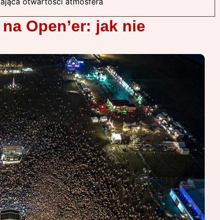
jająca otwartości atmosfera
na Open’er: jak nie