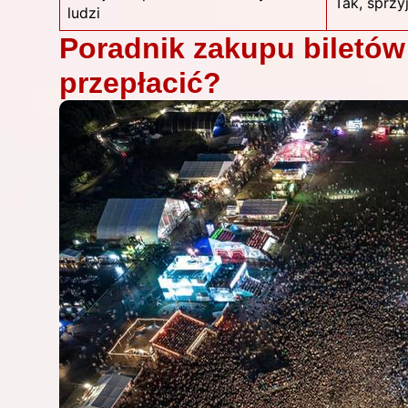
Tak, sprzy
ludzi
Poradnik zakupu biletów 
przepłacić?