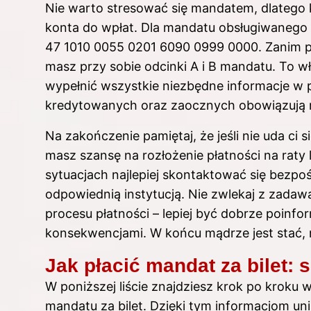
Nie warto stresować się mandatem, dlatego
konta do wpłat. Dla mandatu obsługiwanego 
47 1010 0055 0201 6090 0999 0000. Zanim przy
masz przy sobie odcinki A i B mandatu. To 
wypełnić wszystkie niezbędne informacje w 
kredytowanych oraz zaocznych obowiązują ró
Na zakończenie pamiętaj, że jeśli nie uda ci
masz szansę na rozłożenie płatności na raty 
sytuacjach najlepiej skontaktować się bezp
odpowiednią instytucją. Nie zwlekaj z zadawa
procesu płatności – lepiej być dobrze poinf
konsekwencjami. W końcu mądrze jest stać, ni
Jak płacić mandat za bilet:
W poniższej liście znajdziesz krok po krok
mandatu za bilet. Dzięki tym informacjom u