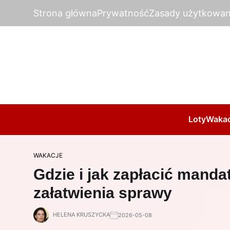
Strona główna
Prywatność
Zasady użytkowan
Loty
Wakac
WAKACJE
Gdzie i jak zapłacić mandat
załatwienia sprawy
HELENA KRUSZYCKA
2026-05-08