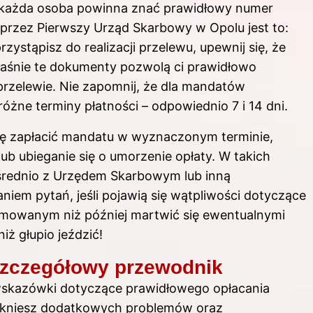
 każda osoba powinna znać prawidłowy numer
przez Pierwszy Urząd Skarbowy w Opolu jest to:
stąpisz do realizacji przelewu, upewnij się, że
właśnie te dokumenty pozwolą ci prawidłowo
przelewie. Nie zapomnij, że dla mandatów
żne terminy płatności – odpowiednio 7 i 14 dni.
 się zapłacić mandatu w wyznaczonym terminie,
lub ubieganie się o umorzenie opłaty. W takich
ośrednio z Urzędem Skarbowym lub inną
niem pytań, jeśli pojawią się wątpliwości dotyczące
ormowanym niż później martwić się ewentualnymi
ż głupio jeździć!
 szczegółowy przewodnik
u wskazówki dotyczące prawidłowego opłacania
nikniesz dodatkowych problemów oraz