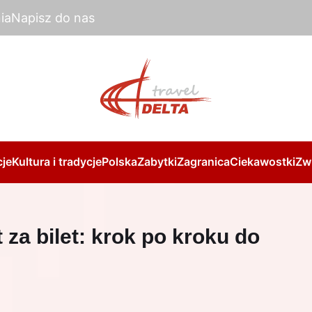
ia
Napisz do nas
je
Kultura i tradycje
Polska
Zabytki
Zagranica
Ciekawostki
Zw
 za bilet: krok po kroku do