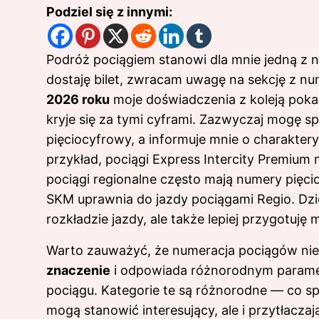
Podziel się z innymi:
Podróż pociągiem stanowi dla mnie jedną z 
dostaję bilet, zwracam uwagę na sekcję z nu
2026 roku
moje doświadczenia z koleją pokaz
kryje się za tymi cyframi. Zazwyczaj mogę s
pięciocyfrowy, a informuje mnie o charakter
przykład, pociągi Express Intercity Premiu
pociągi regionalne często mają numery pięcio
SKM uprawnia do jazdy pociągami Regio
. Dz
rozkładzie jazdy, ale także lepiej przygotuję
Warto zauważyć, że numeracja pociągów nie
znaczenie
i odpowiada różnorodnym paramet
pociągu. Kategorie te są różnorodne — co s
mogą stanowić interesujący, ale i przytłacza