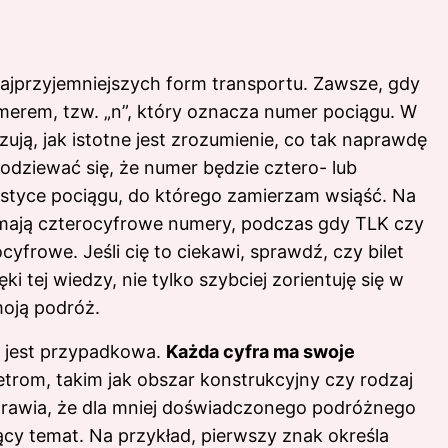
najprzyjemniejszych form transportu. Zawsze, gdy
merem, tzw. „n”, który oznacza numer pociągu. W
ują, jak istotne jest zrozumienie, co tak naprawdę
podziewać się, że numer będzie cztero- lub
ystyce pociągu, do którego zamierzam wsiąść. Na
m mają czterocyfrowe numery, podczas gdy TLK czy
cyfrowe. Jeśli cię to ciekawi, sprawdź,
czy bilet
ięki tej wiedzy, nie tylko szybciej zorientuję się w
 moją podróż.
 jest przypadkowa.
Każda cyfra ma swoje
rom, takim jak obszar konstrukcyjny czy rodzaj
prawia, że dla mniej doświadczonego podróżnego
jący temat. Na przykład, pierwszy znak określa