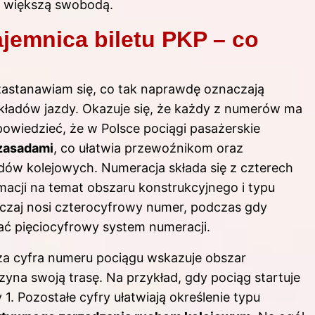
z większą swobodą.
jemnica biletu PKP – co
zastanawiam się, co tak naprawdę oznaczają
kładów jazdy. Okazuje się, że każdy z numerów ma
owiedzieć, że w Polsce pociągi pasażerskie
 zasadami
, co ułatwia przewoźnikom oraz
dów kolejowych. Numeracja składa się z czterech
rmacji na temat obszaru konstrukcyjnego i typu
yczaj nosi czterocyfrowy numer, podczas gdy
ć pięciocyfrowy system numeracji.
za cyfra numeru pociągu wskazuje obszar
czyna swoją trasę. Na przykład, gdy pociąg startuje
1. Pozostałe cyfry ułatwiają określenie typu