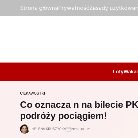
Strona główna
Prywatność
Zasady użytkowan
Loty
Wakac
CIEKAWOSTKI
Co oznacza n na bilecie 
podróży pociągiem!
HELENA KRUSZYCKA
2026-06-21