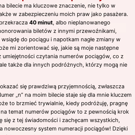
 bilecie ma kluczowe znaczenie, nie tylko w
także w zabezpieczeniu moich praw jako pasażera.
 przekracza
40 minut
, albo nieplanowanego
onorowania biletów z innymi przewoźnikami,
śli wsiądę do pociągu i napotkam nagłe zmiany w
że mi zorientować się, jakie są moje następne
 z umiejętności czytania numerów pociągów, co z
 ale także dla innych podróżnych, którzy mogą nie
okazać się prawdziwą przyjemnością, zwłaszcza
umer „n” na moim bilecie staje się dla mnie kluczem
e to brzmieć trywialnie, kiedy podróżuję, pragnę
a na temat numerów pociągów to z pewnością krok
ę się z tej świadomości i zachęcam wszystkich,
na nowoczesny system numeracji pociągów! Dzięki