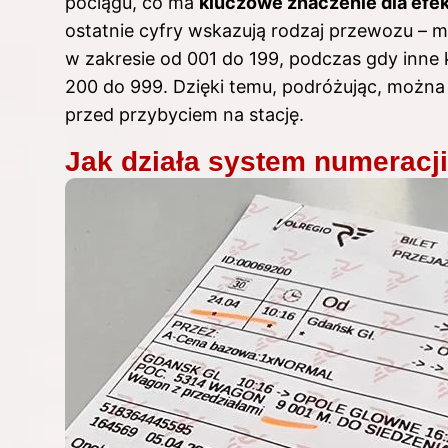
pociągu, co ma
kluczowe znaczenie dla ef
ostatnie cyfry wskazują rodzaj przewozu – 
w zakresie od 001 do 199, podczas gdy inne 
200 do 999. Dzięki temu, podróżując, można
przed przybyciem na stację.
Jak działa system numeracj