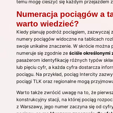
temu mogę cieszyć się każdym przejazdem 
Numeracja pociągów a ta
warto wiedzieć?
Kiedy planuję podróż pociągiem, zazwyczaj 
numery pociągów widoczne na tablicach roz
swoje unikalne znaczenie. W skrócie można p
numeruje się zgodnie ze
ściśle określonymi
pasażerom identyfikację różnych typów skła
lub pięciu cyfr, a każda cyfra dostarcza info
pociągu. Na przykład, pociąg Intercity zazw
pociągi TLK oraz regionalne mogą przyjmowa
Warto także zwrócić uwagę na to, że pierws
konstrukcyjny stacji, na której pociąg rozpo
z Warszawy, jego numer zaczyna się od cyfry 