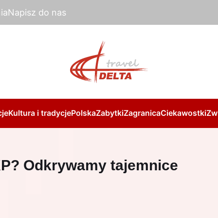
ia
Napisz do nas
je
Kultura i tradycje
Polska
Zabytki
Zagranica
Ciekawostki
Zw
PKP? Odkrywamy tajemnice