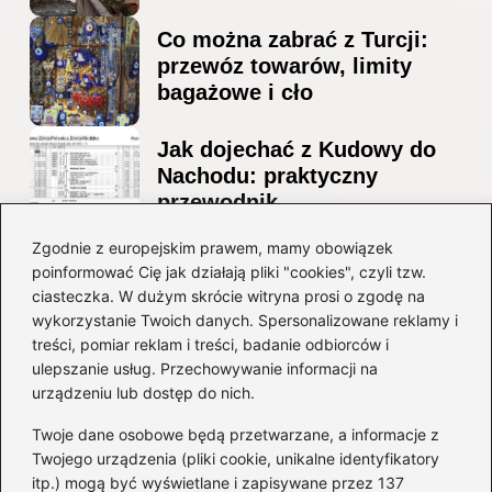
Co można zabrać z Turcji:
przewóz towarów, limity
bagażowe i cło
Jak dojechać z Kudowy do
Nachodu: praktyczny
przewodnik
Ile alkoholu można
Zgodnie z europejskim prawem, mamy obowiązek
poinformować Cię jak działają pliki "cookies", czyli tzw.
przewieźć z Albanii?
ciasteczka. W dużym skrócie witryna prosi o zgodę na
Przewodnik po przepisach i
wykorzystanie Twoich danych. Spersonalizowane reklamy i
ograniczeniach
treści, pomiar reklam i treści, badanie odbiorców i
ulepszanie usług. Przechowywanie informacji na
Kategorie
urządzeniu lub dostęp do nich.
Twoje dane osobowe będą przetwarzane, a informacje z
Ciekawostki
(8)
Twojego urządzenia (pliki cookie, unikalne identyfikatory
itp.) mogą być wyświetlane i zapisywane przez 137
Kultura i tradycje
(10)