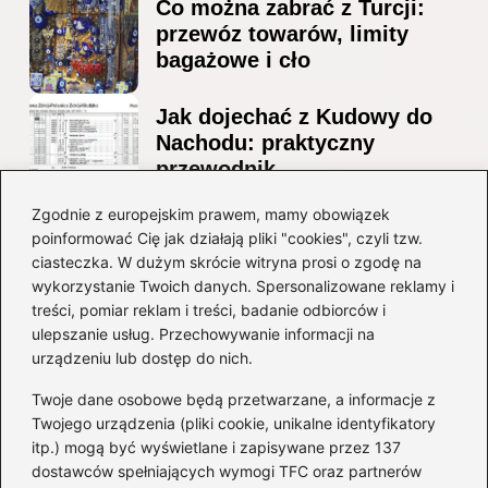
Co można zabrać z Turcji:
przewóz towarów, limity
bagażowe i cło
Jak dojechać z Kudowy do
Nachodu: praktyczny
przewodnik
Ile alkoholu można
Zgodnie z europejskim prawem, mamy obowiązek
poinformować Cię jak działają pliki "cookies", czyli tzw.
przewieźć z Albanii?
ciasteczka. W dużym skrócie witryna prosi o zgodę na
Przewodnik po przepisach i
wykorzystanie Twoich danych. Spersonalizowane reklamy i
ograniczeniach
treści, pomiar reklam i treści, badanie odbiorców i
ulepszanie usług. Przechowywanie informacji na
Kategorie
urządzeniu lub dostęp do nich.
Twoje dane osobowe będą przetwarzane, a informacje z
Ciekawostki
(8)
Twojego urządzenia (pliki cookie, unikalne identyfikatory
itp.) mogą być wyświetlane i zapisywane przez 137
Kultura i tradycje
(10)
dostawców spełniających wymogi TFC oraz partnerów
Loty
(238)