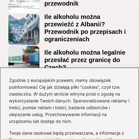
przewodnik
Ile alkoholu można
przewieźć z Albanii?
Przewodnik po przepisach i
ograniczeniach
Ile alkoholu można legalnie
przesłać przez granicę do
Czech?
Jak wygodnie dotrzeć z
Zgodnie z europejskim prawem, mamy obowiązek
poinformować Cię jak działają pliki "cookies", czyli tzw.
lotniska Marco Polo do
ciasteczka. W dużym skrócie witryna prosi o zgodę na
Mestre? Poradnik krok po
wykorzystanie Twoich danych. Spersonalizowane reklamy i
kroku
treści, pomiar reklam i treści, badanie odbiorców i
ulepszanie usług. Przechowywanie informacji na
Kategorie
urządzeniu lub dostęp do nich.
Twoje dane osobowe będą przetwarzane, a informacje z
Ciekawostki
(8)