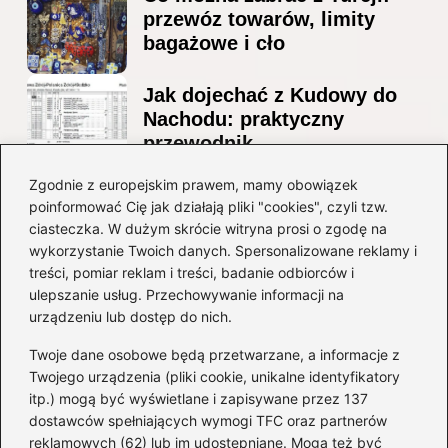
przewóz towarów, limity
bagażowe i cło
Jak dojechać z Kudowy do
Nachodu: praktyczny
przewodnik
Ile alkoholu można
Zgodnie z europejskim prawem, mamy obowiązek
poinformować Cię jak działają pliki "cookies", czyli tzw.
przewieźć z Albanii?
ciasteczka. W dużym skrócie witryna prosi o zgodę na
Przewodnik po przepisach i
wykorzystanie Twoich danych. Spersonalizowane reklamy i
ograniczeniach
treści, pomiar reklam i treści, badanie odbiorców i
ulepszanie usług. Przechowywanie informacji na
Kategorie
urządzeniu lub dostęp do nich.
Twoje dane osobowe będą przetwarzane, a informacje z
Ciekawostki
(8)
Twojego urządzenia (pliki cookie, unikalne identyfikatory
itp.) mogą być wyświetlane i zapisywane przez 137
Kultura i tradycje
(10)
dostawców spełniających wymogi TFC oraz partnerów
Loty
(237)
reklamowych (62) lub im udostępniane. Mogą też być