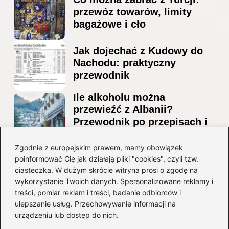
przewóz towarów, limity
bagażowe i cło
Jak dojechać z Kudowy do
Nachodu: praktyczny
przewodnik
Ile alkoholu można
przewieźć z Albanii?
Przewodnik po przepisach i
ograniczeniach
Zgodnie z europejskim prawem, mamy obowiązek
Ile alkoholu można legalnie
poinformować Cię jak działają pliki "cookies", czyli tzw.
przesłać przez granicę do
ciasteczka. W dużym skrócie witryna prosi o zgodę na
Czech?
wykorzystanie Twoich danych. Spersonalizowane reklamy i
treści, pomiar reklam i treści, badanie odbiorców i
ulepszanie usług. Przechowywanie informacji na
Kategorie
urządzeniu lub dostęp do nich.