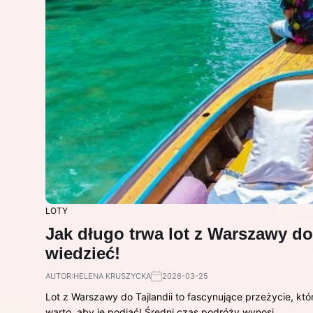
LOTY
Jak długo trwa lot z Warszawy do
wiedzieć!
AUTOR:
HELENA KRUSZYCKA
2026-03-25
Lot z Warszawy do Tajlandii to fascynujące przeżycie, któr
warto, aby je podjąć! Średni czas podróży wynosi…