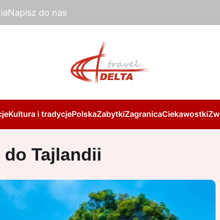
ia
Napisz do nas
je
Kultura i tradycje
Polska
Zabytki
Zagranica
Ciekawostki
Zw
 do Tajlandii