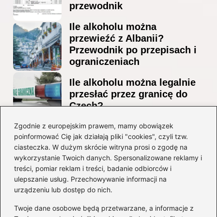
przewodnik
Ile alkoholu można
przewieźć z Albanii?
Przewodnik po przepisach i
ograniczeniach
Ile alkoholu można legalnie
przesłać przez granicę do
Czech?
Jak wygodnie dotrzeć z
Zgodnie z europejskim prawem, mamy obowiązek
poinformować Cię jak działają pliki "cookies", czyli tzw.
lotniska Marco Polo do
ciasteczka. W dużym skrócie witryna prosi o zgodę na
Mestre? Poradnik krok po
wykorzystanie Twoich danych. Spersonalizowane reklamy i
kroku
treści, pomiar reklam i treści, badanie odbiorców i
ulepszanie usług. Przechowywanie informacji na
Kategorie
urządzeniu lub dostęp do nich.
Twoje dane osobowe będą przetwarzane, a informacje z