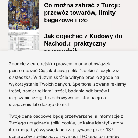
Co można zabrać z Turcji:
przewóz towarów, limity
bagażowe i cło
Jak dojechać z Kudowy do
Nachodu: praktyczny
przewodnik
Ile alkoholu można
Zgodnie z europejskim prawem, mamy obowiązek
poinformować Cię jak działają pliki "cookies", czyli tzw.
przewieźć z Albanii?
ciasteczka. W dużym skrócie witryna prosi o zgodę na
Przewodnik po przepisach i
wykorzystanie Twoich danych. Spersonalizowane reklamy i
ograniczeniach
treści, pomiar reklam i treści, badanie odbiorców i
ulepszanie usług. Przechowywanie informacji na
Kategorie
urządzeniu lub dostęp do nich.
Twoje dane osobowe będą przetwarzane, a informacje z
Ciekawostki
(8)
Twojego urządzenia (pliki cookie, unikalne identyfikatory
itp.) mogą być wyświetlane i zapisywane przez 137
Kultura i tradycje
(10)
dostawców spełniających wymogi TFC oraz partnerów