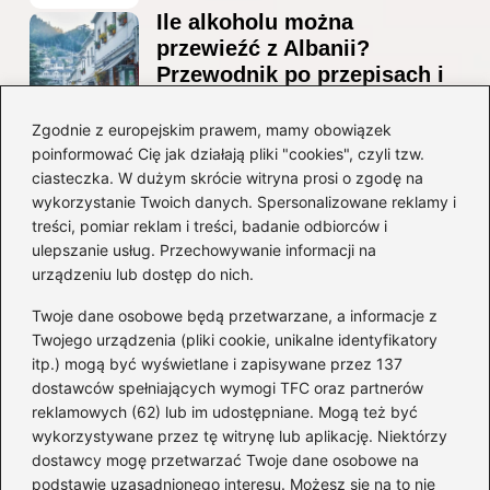
Ile alkoholu można
przewieźć z Albanii?
Przewodnik po przepisach i
ograniczeniach
Zgodnie z europejskim prawem, mamy obowiązek
Ile alkoholu można legalnie
poinformować Cię jak działają pliki "cookies", czyli tzw.
przesłać przez granicę do
ciasteczka. W dużym skrócie witryna prosi o zgodę na
Czech?
wykorzystanie Twoich danych. Spersonalizowane reklamy i
treści, pomiar reklam i treści, badanie odbiorców i
ulepszanie usług. Przechowywanie informacji na
Kategorie
urządzeniu lub dostęp do nich.
Twoje dane osobowe będą przetwarzane, a informacje z
Ciekawostki
(8)
Twojego urządzenia (pliki cookie, unikalne identyfikatory
itp.) mogą być wyświetlane i zapisywane przez 137
Kultura i tradycje
(10)
dostawców spełniających wymogi TFC oraz partnerów
Loty
(234)
reklamowych (62) lub im udostępniane. Mogą też być
Polska
(66)
wykorzystywane przez tę witrynę lub aplikację. Niektórzy
Wakacje
(295)
dostawcy mogę przetwarzać Twoje dane osobowe na
podstawie uzasadnionego interesu. Możesz się na to nie
Zabytki
(8)