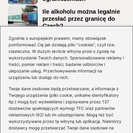
Ile alkoholu można legalnie
przesłać przez granicę do
Czech?
Jak wygodnie dotrzeć z
Zgodnie z europejskim prawem, mamy obowiązek
poinformować Cię jak działają pliki "cookies", czyli tzw.
lotniska Marco Polo do
ciasteczka. W dużym skrócie witryna prosi o zgodę na
Mestre? Poradnik krok po
wykorzystanie Twoich danych. Spersonalizowane reklamy i
kroku
treści, pomiar reklam i treści, badanie odbiorców i
ulepszanie usług. Przechowywanie informacji na
Kategorie
urządzeniu lub dostęp do nich.
Twoje dane osobowe będą przetwarzane, a informacje z
Ciekawostki
(8)
Twojego urządzenia (pliki cookie, unikalne identyfikatory
itp.) mogą być wyświetlane i zapisywane przez 137
Kultura i tradycje
(10)
dostawców spełniających wymogi TFC oraz partnerów
Loty
(233)
reklamowych (62) lub im udostępniane. Mogą też być
Polska
(66)
wykorzystywane przez tę witrynę lub aplikację. Niektórzy
Wakacje
(295)
dostawcy mogę przetwarzać Twoje dane osobowe na