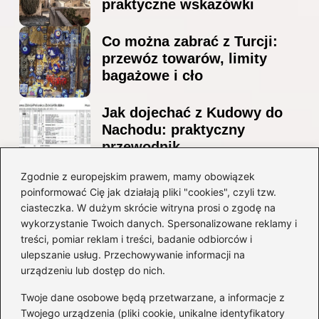
praktyczne wskazówki
Co można zabrać z Turcji:
przewóz towarów, limity
bagażowe i cło
Jak dojechać z Kudowy do
Nachodu: praktyczny
przewodnik
Ile alkoholu można
Zgodnie z europejskim prawem, mamy obowiązek
poinformować Cię jak działają pliki "cookies", czyli tzw.
przewieźć z Albanii?
ciasteczka. W dużym skrócie witryna prosi o zgodę na
Przewodnik po przepisach i
wykorzystanie Twoich danych. Spersonalizowane reklamy i
ograniczeniach
treści, pomiar reklam i treści, badanie odbiorców i
ulepszanie usług. Przechowywanie informacji na
Kategorie
urządzeniu lub dostęp do nich.
Twoje dane osobowe będą przetwarzane, a informacje z
Ciekawostki
(8)
Twojego urządzenia (pliki cookie, unikalne identyfikatory