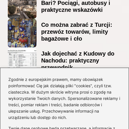
Bari? Pociągi, autobusy i
praktyczne wskazówki
Co można zabrać z Turcji:
przewóz towarów, limity
bagażowe i cło
Jak dojechać z Kudowy do
Nachodu: praktyczny
przewodnik
Ile alkoholu można
Zgodnie z europejskim prawem, mamy obowiązek
poinformować Cię jak działają pliki "cookies", czyli tzw.
przewieźć z Albanii?
ciasteczka. W dużym skrócie witryna prosi o zgodę na
Przewodnik po przepisach i
wykorzystanie Twoich danych. Spersonalizowane reklamy i
ograniczeniach
treści, pomiar reklam i treści, badanie odbiorców i
ulepszanie usług. Przechowywanie informacji na
Kategorie
urządzeniu lub dostęp do nich.
Twoje dane osobowe będą przetwarzane, a informacje z