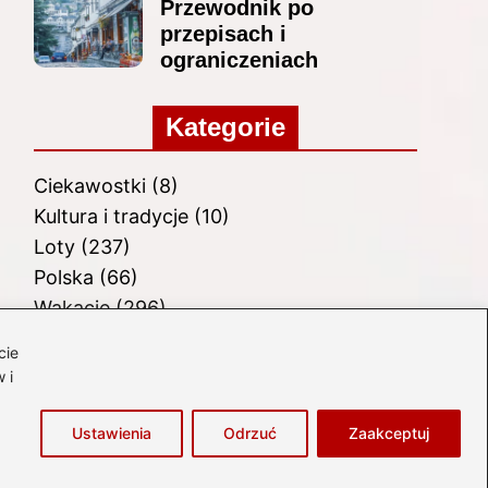
Przewodnik po
przepisach i
ograniczeniach
Kategorie
Ciekawostki
(8)
Kultura i tradycje
(10)
Loty
(237)
Polska
(66)
Wakacje
(296)
Zabytki
(8)
cie
Zagranica
(48)
 i
Zwiedzanie
(8)
Ustawienia
Odrzuć
Zaakceptuj