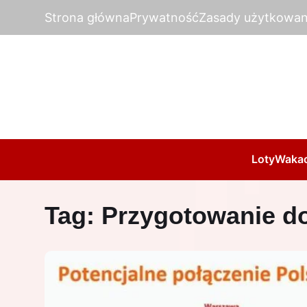
Strona główna
Prywatność
Zasady użytkowan
Loty
Wakac
Tag:
Przygotowanie d