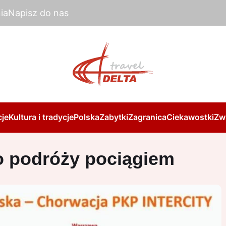
ia
Napisz do nas
je
Kultura i tradycje
Polska
Zabytki
Zagranica
Ciekawostki
Zw
o podróży pociągiem