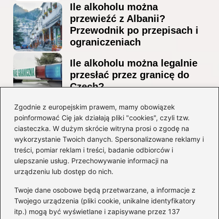
Ile alkoholu można
przewieźć z Albanii?
Przewodnik po przepisach i
ograniczeniach
Ile alkoholu można legalnie
przesłać przez granicę do
Czech?
Jak wygodnie dotrzeć z
Zgodnie z europejskim prawem, mamy obowiązek
poinformować Cię jak działają pliki "cookies", czyli tzw.
lotniska Marco Polo do
ciasteczka. W dużym skrócie witryna prosi o zgodę na
Mestre? Poradnik krok po
wykorzystanie Twoich danych. Spersonalizowane reklamy i
kroku
treści, pomiar reklam i treści, badanie odbiorców i
ulepszanie usług. Przechowywanie informacji na
Kategorie
urządzeniu lub dostęp do nich.
Twoje dane osobowe będą przetwarzane, a informacje z
Ciekawostki
(8)
Twojego urządzenia (pliki cookie, unikalne identyfikatory
itp.) mogą być wyświetlane i zapisywane przez 137
Kultura i tradycje
(10)