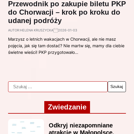
Przewodnik po zakupie biletu PKP
do Chorwacji – krok po kroku do
udanej podróży
AUTOR:
HELENA KRUSZYCKA
2026-01-03
Marzysz o letnich wakacjach w Chorwacji, ale nie masz
pojęcia, jak się tam dostać? Nie martw się, mamy dla ciebie
świetne wieści! PKP przygotowało…
Zwiedzanie
Odkryj niezapomniane
atrakcje w Małopolsce,