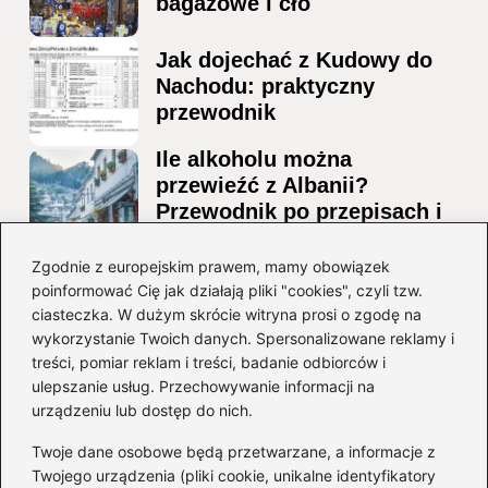
bagażowe i cło
Jak dojechać z Kudowy do
Nachodu: praktyczny
przewodnik
Ile alkoholu można
przewieźć z Albanii?
Przewodnik po przepisach i
ograniczeniach
Zgodnie z europejskim prawem, mamy obowiązek
Ile alkoholu można legalnie
poinformować Cię jak działają pliki "cookies", czyli tzw.
przesłać przez granicę do
ciasteczka. W dużym skrócie witryna prosi o zgodę na
Czech?
wykorzystanie Twoich danych. Spersonalizowane reklamy i
treści, pomiar reklam i treści, badanie odbiorców i
ulepszanie usług. Przechowywanie informacji na
Kategorie
urządzeniu lub dostęp do nich.
Twoje dane osobowe będą przetwarzane, a informacje z
Ciekawostki
(8)
Twojego urządzenia (pliki cookie, unikalne identyfikatory