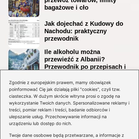
przewóz towarów, limity
bagażowe i cło
Jak dojechać z Kudowy do
Nachodu: praktyczny
przewodnik
Ile alkoholu można
przewieźć z Albanii?
Przewodnik po przepisach i
ograniczeniach
Zgodnie z europejskim prawem, mamy obowiązek
Ile alkoholu można legalnie
poinformować Cię jak działają pliki "cookies", czyli tzw.
przesłać przez granicę do
ciasteczka. W dużym skrócie witryna prosi o zgodę na
Czech?
wykorzystanie Twoich danych. Spersonalizowane reklamy i
treści, pomiar reklam i treści, badanie odbiorców i
ulepszanie usług. Przechowywanie informacji na
Kategorie
urządzeniu lub dostęp do nich.
Twoje dane osobowe będą przetwarzane, a informacje z