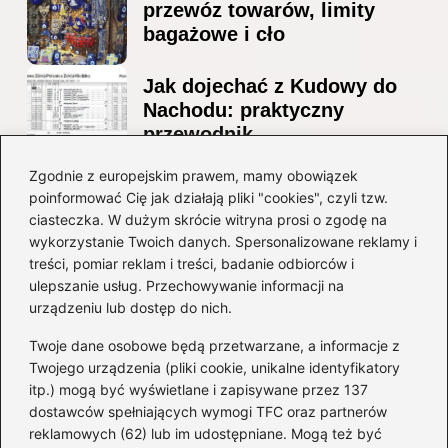
przewóz towarów, limity
bagażowe i cło
Jak dojechać z Kudowy do
Nachodu: praktyczny
przewodnik
Ile alkoholu można
Zgodnie z europejskim prawem, mamy obowiązek
poinformować Cię jak działają pliki "cookies", czyli tzw.
przewieźć z Albanii?
ciasteczka. W dużym skrócie witryna prosi o zgodę na
Przewodnik po przepisach i
wykorzystanie Twoich danych. Spersonalizowane reklamy i
ograniczeniach
treści, pomiar reklam i treści, badanie odbiorców i
ulepszanie usług. Przechowywanie informacji na
Kategorie
urządzeniu lub dostęp do nich.
Twoje dane osobowe będą przetwarzane, a informacje z
Ciekawostki
(8)
Twojego urządzenia (pliki cookie, unikalne identyfikatory
itp.) mogą być wyświetlane i zapisywane przez 137
Kultura i tradycje
(10)
dostawców spełniających wymogi TFC oraz partnerów
Loty
(237)
reklamowych (62) lub im udostępniane. Mogą też być