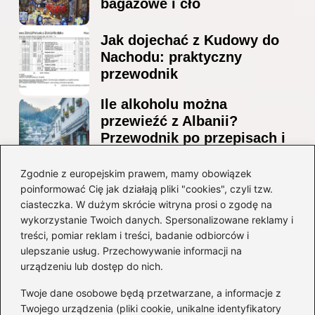
bagażowe i cło
Jak dojechać z Kudowy do
Nachodu: praktyczny
przewodnik
Ile alkoholu można
przewieźć z Albanii?
Przewodnik po przepisach i
ograniczeniach
Zgodnie z europejskim prawem, mamy obowiązek
Ile alkoholu można legalnie
poinformować Cię jak działają pliki "cookies", czyli tzw.
przesłać przez granicę do
ciasteczka. W dużym skrócie witryna prosi o zgodę na
Czech?
wykorzystanie Twoich danych. Spersonalizowane reklamy i
treści, pomiar reklam i treści, badanie odbiorców i
ulepszanie usług. Przechowywanie informacji na
Kategorie
urządzeniu lub dostęp do nich.
Twoje dane osobowe będą przetwarzane, a informacje z
Ciekawostki
(8)
Twojego urządzenia (pliki cookie, unikalne identyfikatory