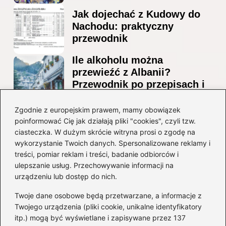
Jak dojechać z Kudowy do
Nachodu: praktyczny
przewodnik
Ile alkoholu można
przewieźć z Albanii?
Przewodnik po przepisach i
ograniczeniach
Zgodnie z europejskim prawem, mamy obowiązek
Ile alkoholu można legalnie
poinformować Cię jak działają pliki "cookies", czyli tzw.
przesłać przez granicę do
ciasteczka. W dużym skrócie witryna prosi o zgodę na
Czech?
wykorzystanie Twoich danych. Spersonalizowane reklamy i
treści, pomiar reklam i treści, badanie odbiorców i
ulepszanie usług. Przechowywanie informacji na
Kategorie
urządzeniu lub dostęp do nich.
Twoje dane osobowe będą przetwarzane, a informacje z
Ciekawostki
(8)
Twojego urządzenia (pliki cookie, unikalne identyfikatory
itp.) mogą być wyświetlane i zapisywane przez 137
Kultura i tradycje
(10)