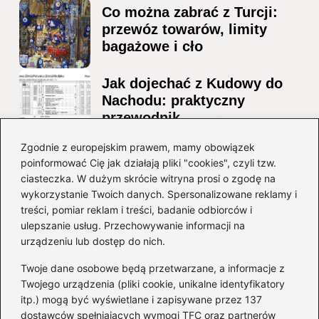
Co można zabrać z Turcji:
przewóz towarów, limity
bagażowe i cło
Jak dojechać z Kudowy do
Nachodu: praktyczny
przewodnik
Ile alkoholu można
Zgodnie z europejskim prawem, mamy obowiązek
poinformować Cię jak działają pliki "cookies", czyli tzw.
przewieźć z Albanii?
ciasteczka. W dużym skrócie witryna prosi o zgodę na
Przewodnik po przepisach i
wykorzystanie Twoich danych. Spersonalizowane reklamy i
ograniczeniach
treści, pomiar reklam i treści, badanie odbiorców i
ulepszanie usług. Przechowywanie informacji na
Kategorie
urządzeniu lub dostęp do nich.
Twoje dane osobowe będą przetwarzane, a informacje z
Ciekawostki
(8)
Twojego urządzenia (pliki cookie, unikalne identyfikatory
itp.) mogą być wyświetlane i zapisywane przez 137
Kultura i tradycje
(10)
dostawców spełniających wymogi TFC oraz partnerów