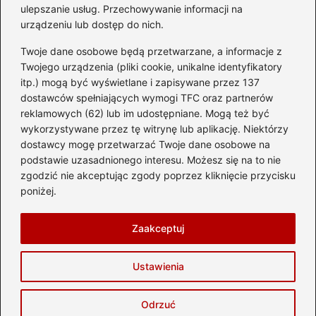
ulepszanie usług. Przechowywanie informacji na
Kategorie
urządzeniu lub dostęp do nich.
Twoje dane osobowe będą przetwarzane, a informacje z
Ciekawostki
(8)
Twojego urządzenia (pliki cookie, unikalne identyfikatory
itp.) mogą być wyświetlane i zapisywane przez 137
Kultura i tradycje
(10)
dostawców spełniających wymogi TFC oraz partnerów
Loty
(238)
reklamowych (62) lub im udostępniane. Mogą też być
Polska
(66)
wykorzystywane przez tę witrynę lub aplikację. Niektórzy
Wakacje
(297)
dostawcy mogę przetwarzać Twoje dane osobowe na
podstawie uzasadnionego interesu. Możesz się na to nie
Zabytki
(8)
zgodzić nie akceptując zgody poprzez kliknięcie przycisku
Zagranica
(48)
poniżej.
Zwiedzanie
(8)
Zaakceptuj
Strona główna
Prywatność
Zasady użytkowania
Ustawienia
Napisz do nas
Copyright © 2026 delta-travel.pl
Odrzuć