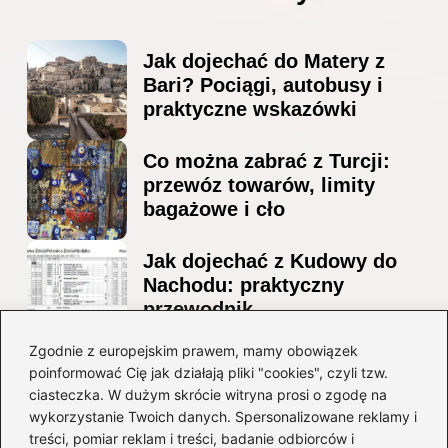
Jak dojechać do Matery z
Bari? Pociągi, autobusy i
praktyczne wskazówki
Co można zabrać z Turcji:
przewóz towarów, limity
bagażowe i cło
Jak dojechać z Kudowy do
Nachodu: praktyczny
przewodnik
Ile alkoholu można
Zgodnie z europejskim prawem, mamy obowiązek
poinformować Cię jak działają pliki "cookies", czyli tzw.
przewieźć z Albanii?
ciasteczka. W dużym skrócie witryna prosi o zgodę na
Przewodnik po przepisach i
wykorzystanie Twoich danych. Spersonalizowane reklamy i
ograniczeniach
treści, pomiar reklam i treści, badanie odbiorców i