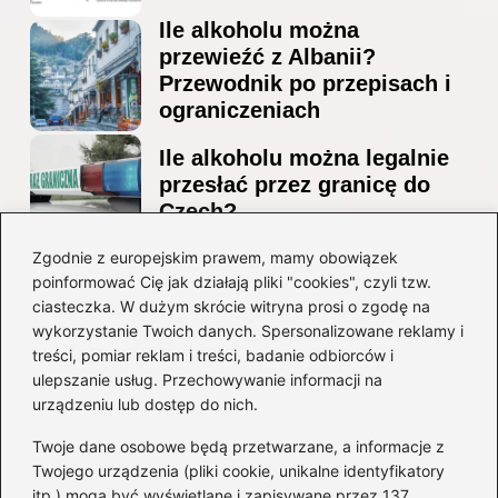
Ile alkoholu można
przewieźć z Albanii?
Przewodnik po przepisach i
ograniczeniach
Ile alkoholu można legalnie
przesłać przez granicę do
Czech?
Jak wygodnie dotrzeć z
Zgodnie z europejskim prawem, mamy obowiązek
poinformować Cię jak działają pliki "cookies", czyli tzw.
lotniska Marco Polo do
ciasteczka. W dużym skrócie witryna prosi o zgodę na
Mestre? Poradnik krok po
wykorzystanie Twoich danych. Spersonalizowane reklamy i
kroku
treści, pomiar reklam i treści, badanie odbiorców i
ulepszanie usług. Przechowywanie informacji na
Kategorie
urządzeniu lub dostęp do nich.
Twoje dane osobowe będą przetwarzane, a informacje z
Ciekawostki
(8)
Twojego urządzenia (pliki cookie, unikalne identyfikatory
itp.) mogą być wyświetlane i zapisywane przez 137