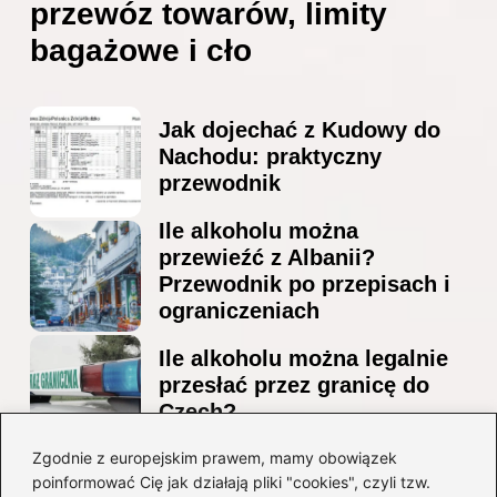
przewóz towarów, limity
bagażowe i cło
Jak dojechać z Kudowy do
Nachodu: praktyczny
przewodnik
Ile alkoholu można
przewieźć z Albanii?
Przewodnik po przepisach i
ograniczeniach
Ile alkoholu można legalnie
przesłać przez granicę do
Czech?
Jak wygodnie dotrzeć z
Zgodnie z europejskim prawem, mamy obowiązek
poinformować Cię jak działają pliki "cookies", czyli tzw.
lotniska Marco Polo do