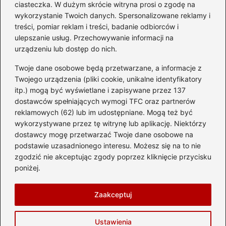
ciasteczka. W dużym skrócie witryna prosi o zgodę na
Mestre? Poradnik krok po
wykorzystanie Twoich danych. Spersonalizowane reklamy i
kroku
treści, pomiar reklam i treści, badanie odbiorców i
ulepszanie usług. Przechowywanie informacji na
Kategorie
urządzeniu lub dostęp do nich.
Twoje dane osobowe będą przetwarzane, a informacje z
Ciekawostki
(8)
Twojego urządzenia (pliki cookie, unikalne identyfikatory
itp.) mogą być wyświetlane i zapisywane przez 137
Kultura i tradycje
(10)
dostawców spełniających wymogi TFC oraz partnerów
Loty
(233)
reklamowych (62) lub im udostępniane. Mogą też być
Polska
(66)
wykorzystywane przez tę witrynę lub aplikację. Niektórzy
Wakacje
(295)
dostawcy mogę przetwarzać Twoje dane osobowe na
podstawie uzasadnionego interesu. Możesz się na to nie
Zabytki
(8)
zgodzić nie akceptując zgody poprzez kliknięcie przycisku
Zagranica
(46)
poniżej.
Zwiedzanie
(8)
Zaakceptuj
Strona główna
Prywatność
Zasady użytkowania
Ustawienia