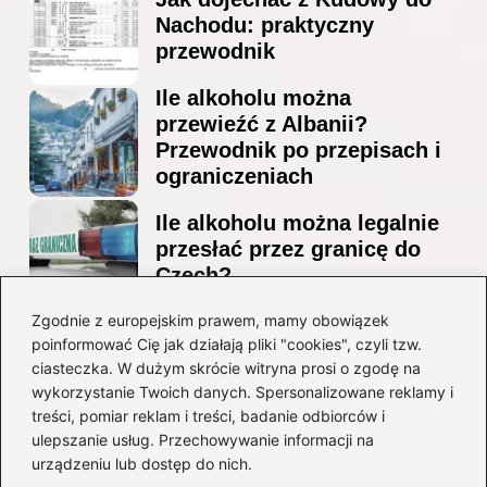
Nachodu: praktyczny
przewodnik
Ile alkoholu można
przewieźć z Albanii?
Przewodnik po przepisach i
ograniczeniach
Ile alkoholu można legalnie
przesłać przez granicę do
Czech?
Jak wygodnie dotrzeć z
Zgodnie z europejskim prawem, mamy obowiązek
poinformować Cię jak działają pliki "cookies", czyli tzw.
lotniska Marco Polo do
ciasteczka. W dużym skrócie witryna prosi o zgodę na
Mestre? Poradnik krok po
wykorzystanie Twoich danych. Spersonalizowane reklamy i
kroku
treści, pomiar reklam i treści, badanie odbiorców i
ulepszanie usług. Przechowywanie informacji na
Kategorie
urządzeniu lub dostęp do nich.