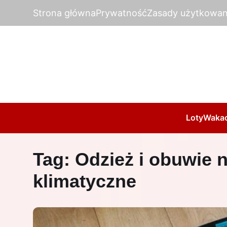
Strona główna
Prywatność
Zasady użytkowan
Loty
Wakac
Tag:
Odzież i obuwie 
klimatyczne