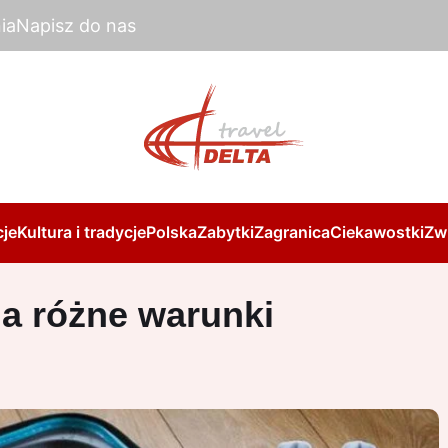
ia
Napisz do nas
je
Kultura i tradycje
Polska
Zabytki
Zagranica
Ciekawostki
Zw
na różne warunki