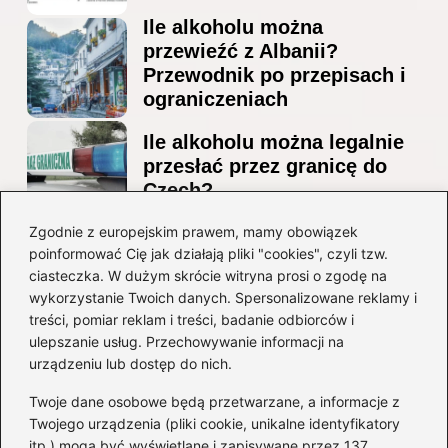
Ile alkoholu można
przewieźć z Albanii?
Przewodnik po przepisach i
ograniczeniach
Ile alkoholu można legalnie
przesłać przez granicę do
Czech?
Jak wygodnie dotrzeć z
Zgodnie z europejskim prawem, mamy obowiązek
poinformować Cię jak działają pliki "cookies", czyli tzw.
lotniska Marco Polo do
ciasteczka. W dużym skrócie witryna prosi o zgodę na
Mestre? Poradnik krok po
wykorzystanie Twoich danych. Spersonalizowane reklamy i
kroku
treści, pomiar reklam i treści, badanie odbiorców i
ulepszanie usług. Przechowywanie informacji na
Kategorie
urządzeniu lub dostęp do nich.
Twoje dane osobowe będą przetwarzane, a informacje z
Ciekawostki
(8)
Twojego urządzenia (pliki cookie, unikalne identyfikatory
itp.) mogą być wyświetlane i zapisywane przez 137