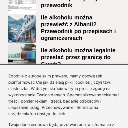
przewodnik
Ile alkoholu można
przewieźć z Albanii?
Przewodnik po przepisach i
ograniczeniach
Ile alkoholu można legalnie
przesłać przez granicę do
Czech?
Jak wygodnie dotrzeć z
Zgodnie z europejskim prawem, mamy obowiązek
poinformować Cię jak działają pliki "cookies", czyli tzw.
lotniska Marco Polo do
ciasteczka. W dużym skrócie witryna prosi o zgodę na
Mestre? Poradnik krok po
wykorzystanie Twoich danych. Spersonalizowane reklamy i
kroku
treści, pomiar reklam i treści, badanie odbiorców i
ulepszanie usług. Przechowywanie informacji na
Kategorie
urządzeniu lub dostęp do nich.
Twoje dane osobowe będą przetwarzane, a informacje z