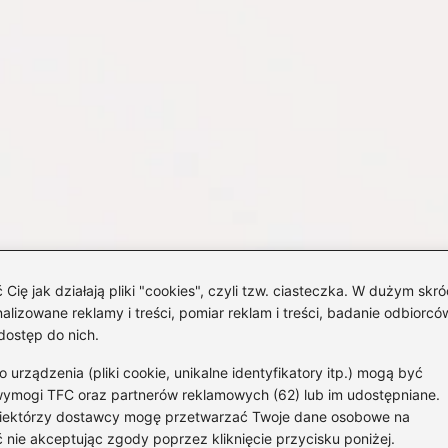
 jak działają pliki "cookies", czyli tzw. ciasteczka. W dużym skró
izowane reklamy i treści, pomiar reklam i treści, badanie odbiorców
dostęp do nich.
rządzenia (pliki cookie, unikalne identyfikatory itp.) mogą być
wymogi TFC oraz partnerów reklamowych (62) lub im udostępniane.
 Niektórzy dostawcy mogę przetwarzać Twoje dane osobowe na
Strona g
 nie akceptując zgody poprzez kliknięcie przycisku poniżej.