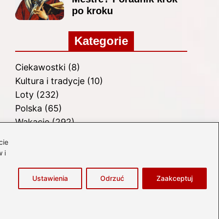
po kroku
Kategorie
Ciekawostki
(8)
Kultura i tradycje
(10)
Loty
(232)
Polska
(65)
Wakacje
(292)
Zabytki
(8)
cie
Zagranica
(46)
 i
Zwiedzanie
(8)
Ustawienia
Odrzuć
Zaakceptuj
łówna
Prywatność
Zasady użytkowania
Napisz do nas