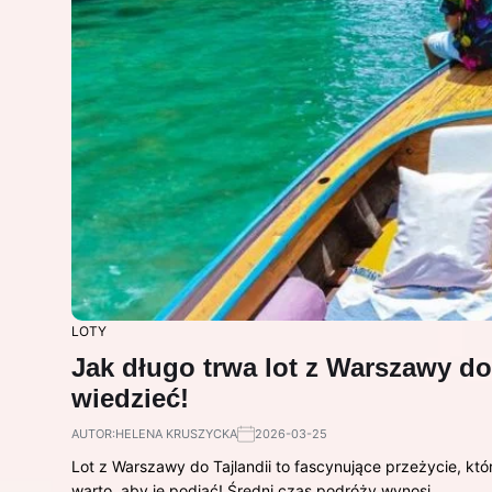
LOTY
Jak długo trwa lot z Warszawy do
wiedzieć!
AUTOR:
HELENA KRUSZYCKA
2026-03-25
Lot z Warszawy do Tajlandii to fascynujące przeżycie, któr
warto, aby je podjąć! Średni czas podróży wynosi…