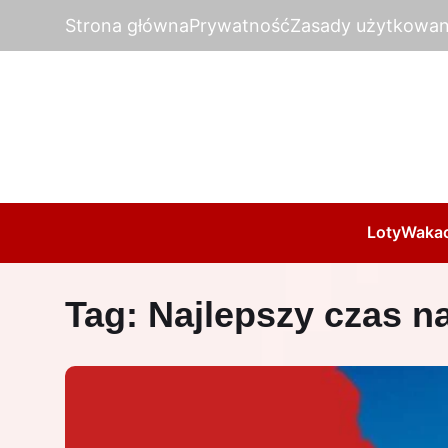
Strona główna
Prywatność
Zasady użytkowan
Loty
Wakac
Tag:
Najlepszy czas n