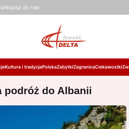
ia
Napisz do nas
je
Kultura i tradycje
Polska
Zabytki
Zagranica
Ciekawostki
Zw
a podróż do Albanii