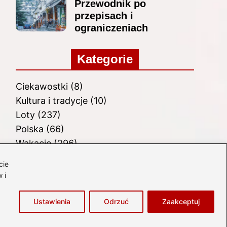
Przewodnik po
przepisach i
ograniczeniach
Kategorie
Ciekawostki
(8)
Kultura i tradycje
(10)
Loty
(237)
Polska
(66)
Wakacje
(296)
Zabytki
(8)
cie
Zagranica
(48)
 i
Zwiedzanie
(8)
Ustawienia
Odrzuć
Zaakceptuj