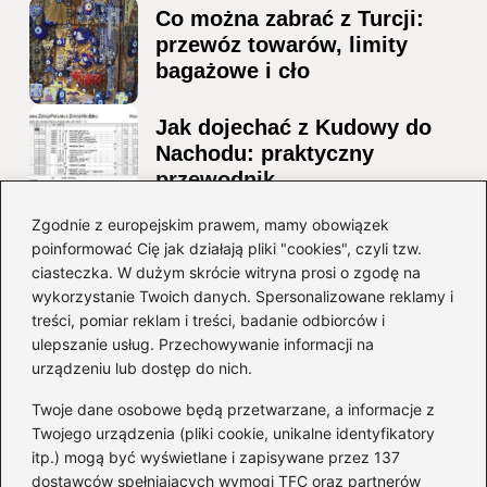
Co można zabrać z Turcji:
przewóz towarów, limity
bagażowe i cło
Jak dojechać z Kudowy do
Nachodu: praktyczny
przewodnik
Ile alkoholu można
Zgodnie z europejskim prawem, mamy obowiązek
poinformować Cię jak działają pliki "cookies", czyli tzw.
przewieźć z Albanii?
ciasteczka. W dużym skrócie witryna prosi o zgodę na
Przewodnik po przepisach i
wykorzystanie Twoich danych. Spersonalizowane reklamy i
ograniczeniach
treści, pomiar reklam i treści, badanie odbiorców i
ulepszanie usług. Przechowywanie informacji na
Kategorie
urządzeniu lub dostęp do nich.
Twoje dane osobowe będą przetwarzane, a informacje z
Ciekawostki
(8)
Twojego urządzenia (pliki cookie, unikalne identyfikatory
itp.) mogą być wyświetlane i zapisywane przez 137
Kultura i tradycje
(10)
dostawców spełniających wymogi TFC oraz partnerów