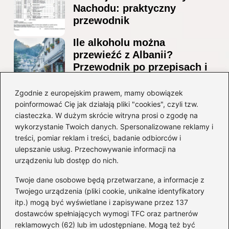
Nachodu: praktyczny
przewodnik
Ile alkoholu można
przewieźć z Albanii?
Przewodnik po przepisach i
ograniczeniach
Zgodnie z europejskim prawem, mamy obowiązek
Ile alkoholu można legalnie
poinformować Cię jak działają pliki "cookies", czyli tzw.
przesłać przez granicę do
ciasteczka. W dużym skrócie witryna prosi o zgodę na
Czech?
wykorzystanie Twoich danych. Spersonalizowane reklamy i
treści, pomiar reklam i treści, badanie odbiorców i
ulepszanie usług. Przechowywanie informacji na
Kategorie
urządzeniu lub dostęp do nich.
Twoje dane osobowe będą przetwarzane, a informacje z
Ciekawostki
(8)
Twojego urządzenia (pliki cookie, unikalne identyfikatory
itp.) mogą być wyświetlane i zapisywane przez 137
Kultura i tradycje
(10)
dostawców spełniających wymogi TFC oraz partnerów
Loty
(234)
reklamowych (62) lub im udostępniane. Mogą też być