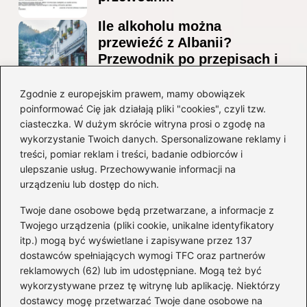
Ile alkoholu można
przewieźć z Albanii?
Przewodnik po przepisach i
ograniczeniach
Zgodnie z europejskim prawem, mamy obowiązek
Ile alkoholu można legalnie
poinformować Cię jak działają pliki "cookies", czyli tzw.
przesłać przez granicę do
ciasteczka. W dużym skrócie witryna prosi o zgodę na
Czech?
wykorzystanie Twoich danych. Spersonalizowane reklamy i
treści, pomiar reklam i treści, badanie odbiorców i
ulepszanie usług. Przechowywanie informacji na
Kategorie
urządzeniu lub dostęp do nich.
Twoje dane osobowe będą przetwarzane, a informacje z
Ciekawostki
(8)
Twojego urządzenia (pliki cookie, unikalne identyfikatory
itp.) mogą być wyświetlane i zapisywane przez 137
Kultura i tradycje
(10)
dostawców spełniających wymogi TFC oraz partnerów
Loty
(234)
reklamowych (62) lub im udostępniane. Mogą też być
Polska
(66)
wykorzystywane przez tę witrynę lub aplikację. Niektórzy
Wakacje
(295)
dostawcy mogę przetwarzać Twoje dane osobowe na