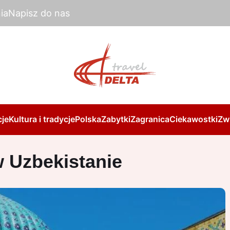
ia
Napisz do nas
je
Kultura i tradycje
Polska
Zabytki
Zagranica
Ciekawostki
Zw
w Uzbekistanie