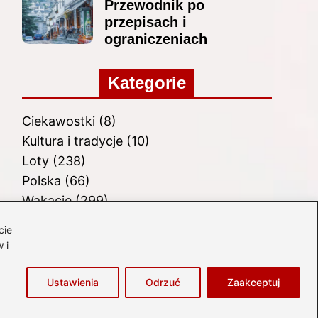
Przewodnik po
przepisach i
ograniczeniach
Kategorie
Ciekawostki
(8)
Kultura i tradycje
(10)
Loty
(238)
Polska
(66)
Wakacje
(299)
Zabytki
(8)
cie
Zagranica
(48)
 i
Zwiedzanie
(8)
Ustawienia
Odrzuć
Zaakceptuj