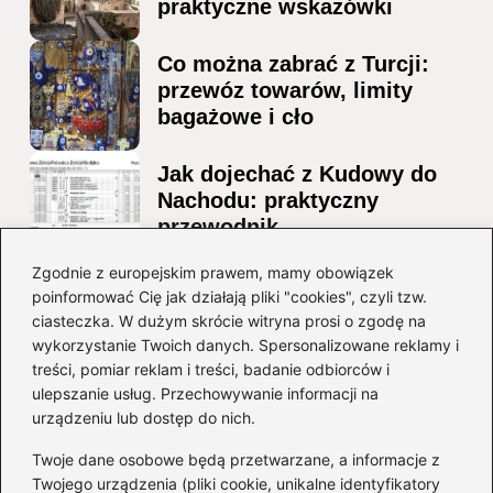
praktyczne wskazówki
Co można zabrać z Turcji:
przewóz towarów, limity
bagażowe i cło
Jak dojechać z Kudowy do
Nachodu: praktyczny
przewodnik
Ile alkoholu można
Zgodnie z europejskim prawem, mamy obowiązek
poinformować Cię jak działają pliki "cookies", czyli tzw.
przewieźć z Albanii?
ciasteczka. W dużym skrócie witryna prosi o zgodę na
Przewodnik po przepisach i
wykorzystanie Twoich danych. Spersonalizowane reklamy i
ograniczeniach
treści, pomiar reklam i treści, badanie odbiorców i
ulepszanie usług. Przechowywanie informacji na
Kategorie
urządzeniu lub dostęp do nich.
Twoje dane osobowe będą przetwarzane, a informacje z
Ciekawostki
(8)
Twojego urządzenia (pliki cookie, unikalne identyfikatory