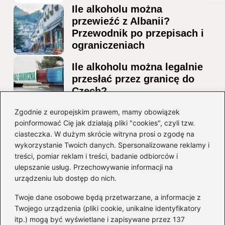
Ile alkoholu można
przewieźć z Albanii?
Przewodnik po przepisach i
ograniczeniach
Ile alkoholu można legalnie
przesłać przez granicę do
Czech?
Jak wygodnie dotrzeć z
Zgodnie z europejskim prawem, mamy obowiązek
poinformować Cię jak działają pliki "cookies", czyli tzw.
lotniska Marco Polo do
ciasteczka. W dużym skrócie witryna prosi o zgodę na
Mestre? Poradnik krok po
wykorzystanie Twoich danych. Spersonalizowane reklamy i
kroku
treści, pomiar reklam i treści, badanie odbiorców i
ulepszanie usług. Przechowywanie informacji na
Kategorie
urządzeniu lub dostęp do nich.
Twoje dane osobowe będą przetwarzane, a informacje z
Ciekawostki
(8)
Twojego urządzenia (pliki cookie, unikalne identyfikatory
itp.) mogą być wyświetlane i zapisywane przez 137
Kultura i tradycje
(10)