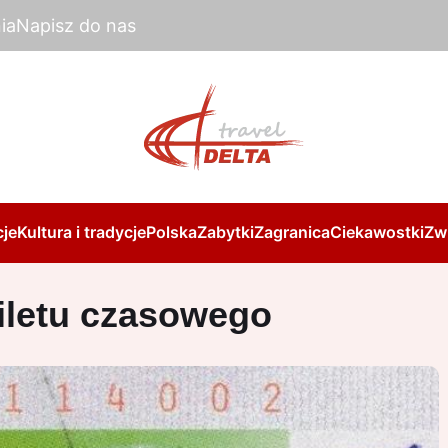
ia
Napisz do nas
je
Kultura i tradycje
Polska
Zabytki
Zagranica
Ciekawostki
Zw
biletu czasowego