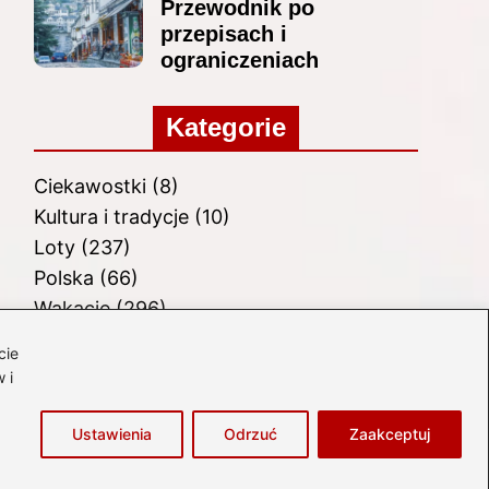
Przewodnik po
przepisach i
ograniczeniach
Kategorie
Ciekawostki
(8)
Kultura i tradycje
(10)
Loty
(237)
Polska
(66)
Wakacje
(296)
Zabytki
(8)
cie
Zagranica
(48)
 i
Zwiedzanie
(8)
Ustawienia
Odrzuć
Zaakceptuj