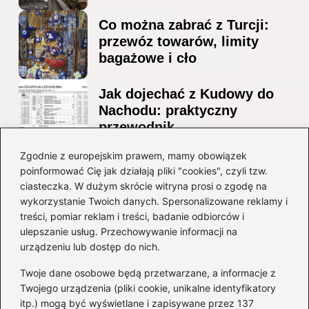
Co można zabrać z Turcji:
przewóz towarów, limity
bagażowe i cło
Jak dojechać z Kudowy do
Nachodu: praktyczny
przewodnik
Ile alkoholu można
Zgodnie z europejskim prawem, mamy obowiązek
poinformować Cię jak działają pliki "cookies", czyli tzw.
przewieźć z Albanii?
ciasteczka. W dużym skrócie witryna prosi o zgodę na
Przewodnik po przepisach i
wykorzystanie Twoich danych. Spersonalizowane reklamy i
ograniczeniach
treści, pomiar reklam i treści, badanie odbiorców i
ulepszanie usług. Przechowywanie informacji na
Kategorie
urządzeniu lub dostęp do nich.
Twoje dane osobowe będą przetwarzane, a informacje z
Ciekawostki
(8)
Twojego urządzenia (pliki cookie, unikalne identyfikatory
itp.) mogą być wyświetlane i zapisywane przez 137
Kultura i tradycje
(10)