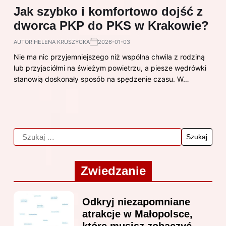
Jak szybko i komfortowo dojść z
dworca PKP do PKS w Krakowie?
AUTOR:
HELENA KRUSZYCKA
2026-01-03
Nie ma nic przyjemniejszego niż wspólna chwila z rodziną
lub przyjaciółmi na świeżym powietrzu, a piesze wędrówki
stanowią doskonały sposób na spędzenie czasu. W…
Zwiedzanie
Odkryj niezapomniane
atrakcje w Małopolsce,
które musisz zobaczyć